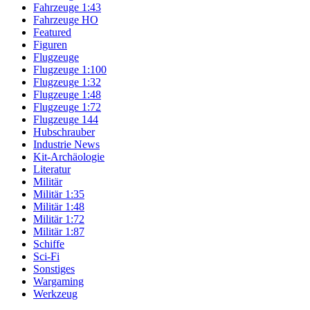
Fahrzeuge 1:43
Fahrzeuge HO
Featured
Figuren
Flugzeuge
Flugzeuge 1:100
Flugzeuge 1:32
Flugzeuge 1:48
Flugzeuge 1:72
Flugzeuge 144
Hubschrauber
Industrie News
Kit-Archäologie
Literatur
Militär
Militär 1:35
Militär 1:48
Militär 1:72
Militär 1:87
Schiffe
Sci-Fi
Sonstiges
Wargaming
Werkzeug