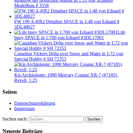
Reißboje der deutschen Marine in 1:35 von Schatton
Modellbau # 3558
FW 190 A-8/R2 Detailset SPACE in 1:48 von Eduard #
3DL48027
Life
buoy SPACE in 1:700 von Eduard #3DL17001
Canadian Vickers Delta over Snow and Water in 1:72 von
Special Hobby # SH 72353
Kit-Archäologie: 1990 Mercury Cougar XR-7 (#7185),
Revell, 1:25
Seiten
Datenschutzerklärung
Impressum
Suchen nach:
Suchen
Neueste Beiträge