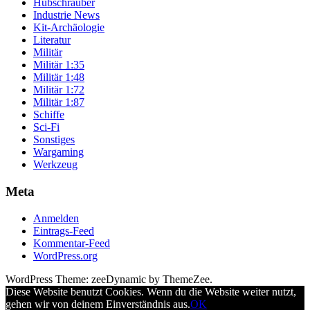
Hubschrauber
Industrie News
Kit-Archäologie
Literatur
Militär
Militär 1:35
Militär 1:48
Militär 1:72
Militär 1:87
Schiffe
Sci-Fi
Sonstiges
Wargaming
Werkzeug
Meta
Anmelden
Eintrags-Feed
Kommentar-Feed
WordPress.org
WordPress Theme: zeeDynamic by ThemeZee.
Diese Website benutzt Cookies. Wenn du die Website weiter nutzt,
gehen wir von deinem Einverständnis aus.
OK