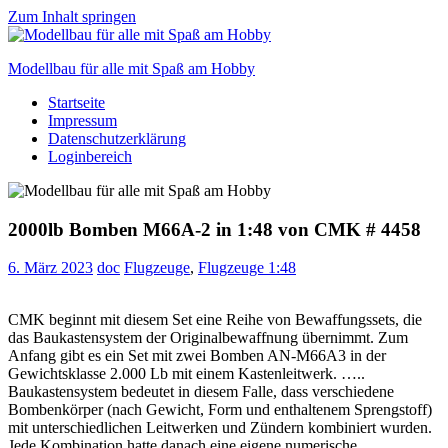
Zum Inhalt springen
Modellbau für alle mit Spaß am Hobby
Startseite
Scale
Impressum
modelling
Datenschutzerklärung
for
Loginbereich
everyone
to
enjoy
2000lb Bomben M66A-2 in 1:48 von CMK # 4458
6. März 2023
doc
Flugzeuge
,
Flugzeuge 1:48
CMK beginnt mit diesem Set eine Reihe von Bewaffungssets, die
das Baukastensystem der Originalbewaffnung übernimmt. Zum
Anfang gibt es ein Set mit zwei Bomben AN-M66A3 in der
Gewichtsklasse 2.000 Lb mit einem Kastenleitwerk. …..
Baukastensystem bedeutet in diesem Falle, dass verschiedene
Bombenkörper (nach Gewicht, Form und enthaltenem Sprengstoff)
mit unterschiedlichen Leitwerken und Zündern kombiniert wurden.
Jede Kombination hatte danach eine eigene numerische