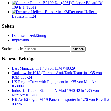
Galerie : Eduard Bf
109 E-1 (8261)
Der neue Heller –
Bausatz in 1:24
Seiten
Datenschutzerklärung
Impressum
Suchen nach:
Suchen
Neueste Beiträge
Last Marauder in 1:48 von ICM #48329
Tankabwehr 1918 (German Anti-Tank Team) in 1:35 von
ICM #35724
US Repair Crew with Equipment in 1:35 von MiniArt
#53004
Industrial Tractor Standard N Mod 1940-42 in 1:35 von
MiniArt # 35466
Kit-Archäologie: M 19 Panzertransporter in 1:76 von Revell #
03226