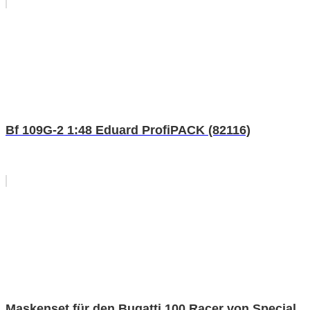
Bf 109G-2 1:48 Eduard ProfiPACK (82116)
Maskenset für den Bugatti 100 Racer von Special