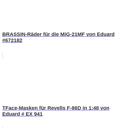
BRASSIN-Räder für die MiG-21MF von Eduard
#672182
TFace-Masken für Revells F-86D in 1:48 von
Eduard # EX 941