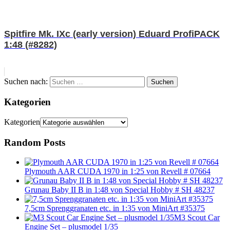
Spitfire Mk. IXc (early version) Eduard ProfiPACK
1:48 (#8282)
Suchen nach:
Suchen
Kategorien
Kategorien
Random Posts
Plymouth AAR CUDA 1970 in 1:25 von Revell # 07664
Grunau Baby II B in 1:48 von Special Hobby # SH 48237
7,5cm Sprenggranaten etc. in 1:35 von MiniArt #35375
M3 Scout Car
Engine Set – plusmodel 1/35