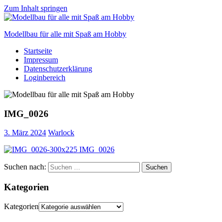
Zum Inhalt springen
Modellbau für alle mit Spaß am Hobby
Startseite
Scale
Impressum
modelling
Datenschutzerklärung
for
Loginbereich
everyone
to
enjoy
IMG_0026
3. März 2024
Warlock
Suchen nach:
Suchen
Kategorien
Kategorien