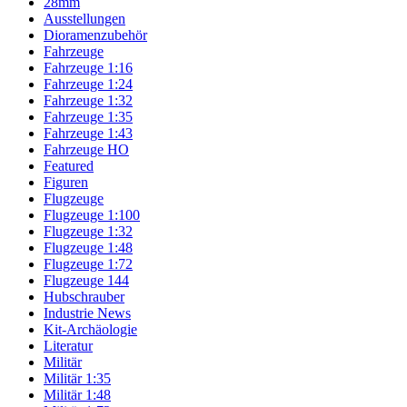
28mm
Ausstellungen
Dioramenzubehör
Fahrzeuge
Fahrzeuge 1:16
Fahrzeuge 1:24
Fahrzeuge 1:32
Fahrzeuge 1:35
Fahrzeuge 1:43
Fahrzeuge HO
Featured
Figuren
Flugzeuge
Flugzeuge 1:100
Flugzeuge 1:32
Flugzeuge 1:48
Flugzeuge 1:72
Flugzeuge 144
Hubschrauber
Industrie News
Kit-Archäologie
Literatur
Militär
Militär 1:35
Militär 1:48