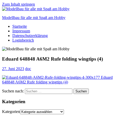
Zum Inhalt springen
Modellbau für alle mit Spaß am Hobby
Startseite
Scale
Impressum
modelling
Datenschutzerklärung
for
Loginbereich
everyone
to
enjoy
Eduard 648848 A6M2 Rufe folding wingtips (4)
27. Juni 2023
doc
Suchen nach:
Suchen
Kategorien
Kategorien