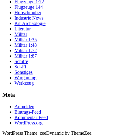
Flugzeuge 1:72
Flugzeuge 144
Hubschrauber
Industrie News
Kit-Archäologie
Literatur
Militär
Militär 1:35
Militär 1:48
Militär 1:72
Militär 1:87
Schiffe
Sci-Fi
Sonstiges
Wargaming
Werkzeug
Meta
Anmelden
Eintrags-Feed
Kommentar-Feed
WordPress.org
WordPress Theme: zeeDynamic by ThemeZee.