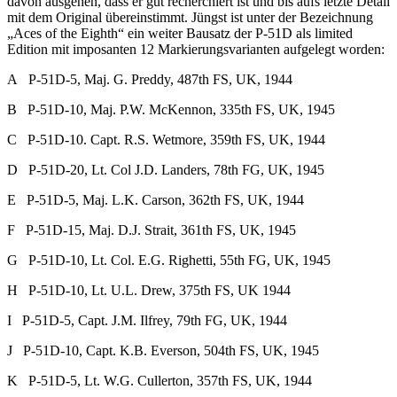
davon ausgehen, dass er gut recherchiert ist und bis aufs letzte Detail
mit dem Original übereinstimmt. Jüngst ist unter der Bezeichnung
„Aces of the Eighth“ ein weiter Bausatz der P-51D als limited
Edition mit imposanten 12 Markierungsvarianten aufgelegt worden:
A P-51D-5, Maj. G. Preddy, 487th FS, UK, 1944
B P-51D-10, Maj. P.W. McKennon, 335th FS, UK, 1945
C P-51D-10. Capt. R.S. Wetmore, 359th FS, UK, 1944
D P-51D-20, Lt. Col J.D. Landers, 78th FG, UK, 1945
E P-51D-5, Maj. L.K. Carson, 362th FS, UK, 1944
F P-51D-15, Maj. D.J. Strait, 361th FS, UK, 1945
G P-51D-10, Lt. Col. E.G. Righetti, 55th FG, UK, 1945
H P-51D-10, Lt. U.L. Drew, 375th FS, UK 1944
I P-51D-5, Capt. J.M. Ilfrey, 79th FG, UK, 1944
J P-51D-10, Capt. K.B. Everson, 504th FS, UK, 1945
K P-51D-5, Lt. W.G. Cullerton, 357th FS, UK, 1944