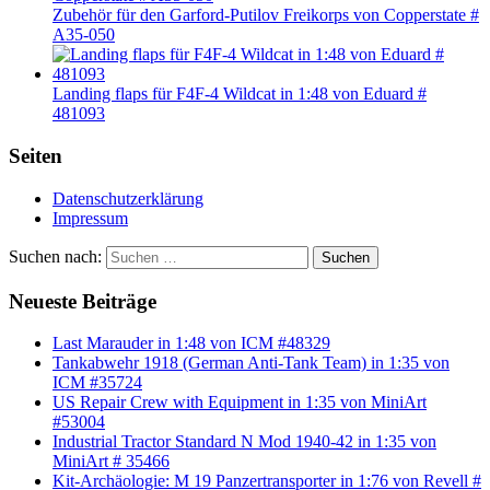
Zubehör für den Garford-Putilov Freikorps von Copperstate #
A35-050
Landing flaps für F4F-4 Wildcat in 1:48 von Eduard #
481093
Seiten
Datenschutzerklärung
Impressum
Suchen nach:
Suchen
Neueste Beiträge
Last Marauder in 1:48 von ICM #48329
Tankabwehr 1918 (German Anti-Tank Team) in 1:35 von
ICM #35724
US Repair Crew with Equipment in 1:35 von MiniArt
#53004
Industrial Tractor Standard N Mod 1940-42 in 1:35 von
MiniArt # 35466
Kit-Archäologie: M 19 Panzertransporter in 1:76 von Revell #