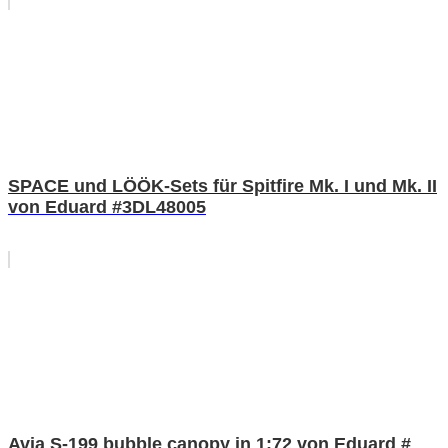
SPACE und LÖÖK-Sets für Spitfire Mk. I und Mk. II
von Eduard #3DL48005
Avia S-199 bubble canopy in 1:72 von Eduard #