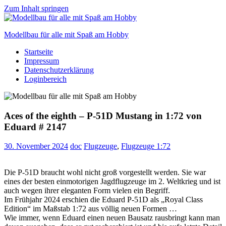
Zum Inhalt springen
Modellbau für alle mit Spaß am Hobby
Startseite
Scale
Impressum
modelling
Datenschutzerklärung
for
Loginbereich
everyone
to
enjoy
Aces of the eighth – P-51D Mustang in 1:72 von
Eduard # 2147
30. November 2024
doc
Flugzeuge
,
Flugzeuge 1:72
Die P-51D braucht wohl nicht groß vorgestellt werden. Sie war
eines der besten einmotorigen Jagdflugzeuge im 2. Weltkrieg und ist
auch wegen ihrer eleganten Form vielen ein Begriff.
Im Frühjahr 2024 erschien die Eduard P-51D als „Royal Class
Edition“ im Maßstab 1:72 aus völlig neuen Formen …
Wie immer, wenn Eduard einen neuen Bausatz rausbringt kann man