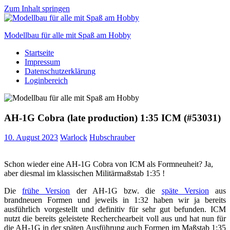
Zum Inhalt springen
Modellbau für alle mit Spaß am Hobby
Startseite
Scale
Impressum
modelling
Datenschutzerklärung
for
Loginbereich
everyone
to
enjoy
AH-1G Cobra (late production) 1:35 ICM (#53031)
10. August 2023
Warlock
Hubschrauber
Schon wieder eine AH-1G Cobra von ICM als Formneuheit? Ja,
aber diesmal im klassischen Militärmaßstab 1:35 !
Die
frühe Version
der AH-1G bzw. die
späte Version
aus
brandneuen Formen und jeweils in 1:32 haben wir ja bereits
ausführlich vorgestellt und definitiv für sehr gut befunden. ICM
nutzt die bereits geleistete Recherchearbeit voll aus und hat nun für
die AH-1G in der späten Ausführung auch Formen im Maßstab 1:35