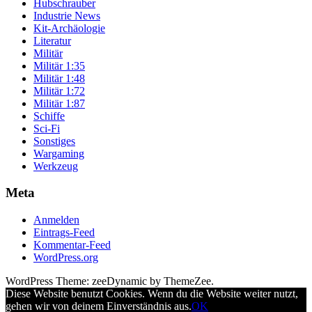
Hubschrauber
Industrie News
Kit-Archäologie
Literatur
Militär
Militär 1:35
Militär 1:48
Militär 1:72
Militär 1:87
Schiffe
Sci-Fi
Sonstiges
Wargaming
Werkzeug
Meta
Anmelden
Eintrags-Feed
Kommentar-Feed
WordPress.org
WordPress Theme: zeeDynamic by ThemeZee.
Diese Website benutzt Cookies. Wenn du die Website weiter nutzt,
gehen wir von deinem Einverständnis aus.
OK