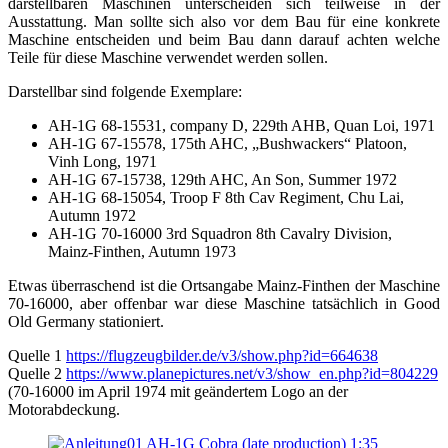
darstellbaren Maschinen unterscheiden sich teilweise in der
Ausstattung. Man sollte sich also vor dem Bau für eine konkrete
Maschine entscheiden und beim Bau dann darauf achten welche
Teile für diese Maschine verwendet werden sollen.
Darstellbar sind folgende Exemplare:
AH-1G 68-15531, company D, 229th AHB, Quan Loi, 1971
AH-1G 67-15578, 175th AHC, „Bushwackers“ Platoon,
Vinh Long, 1971
AH-1G 67-15738, 129th AHC, An Son, Summer 1972
AH-1G 68-15054, Troop F 8th Cav Regiment, Chu Lai,
Autumn 1972
AH-1G 70-16000 3rd Squadron 8th Cavalry Division,
Mainz-Finthen, Autumn 1973
Etwas überraschend ist die Ortsangabe Mainz-Finthen der Maschine
70-16000, aber offenbar war diese Maschine tatsächlich in Good
Old Germany stationiert.
Quelle 1
https://flugzeugbilder.de/v3/show.php?id=664638
Quelle 2
https://www.planepictures.net/v3/show_en.php?id=804229
(70-16000 im April 1974 mit geändertem Logo an der
Motorabdeckung.