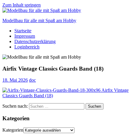
Zum Inhalt springen
Modellbau für alle mit Spaß am Hobby
Startseite
Scale
Impressum
modelling
Datenschutzerklärung
for
Loginbereich
everyone
to
enjoy
Airfix Vintage Classics Guards Band (18)
18. Mai 2026
doc
Suchen nach:
Suchen
Kategorien
Kategorien