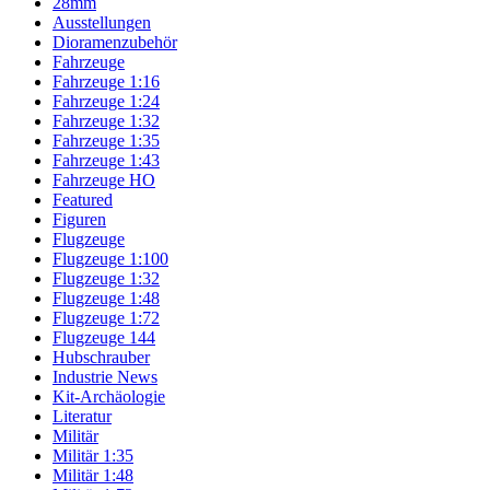
28mm
Ausstellungen
Dioramenzubehör
Fahrzeuge
Fahrzeuge 1:16
Fahrzeuge 1:24
Fahrzeuge 1:32
Fahrzeuge 1:35
Fahrzeuge 1:43
Fahrzeuge HO
Featured
Figuren
Flugzeuge
Flugzeuge 1:100
Flugzeuge 1:32
Flugzeuge 1:48
Flugzeuge 1:72
Flugzeuge 144
Hubschrauber
Industrie News
Kit-Archäologie
Literatur
Militär
Militär 1:35
Militär 1:48