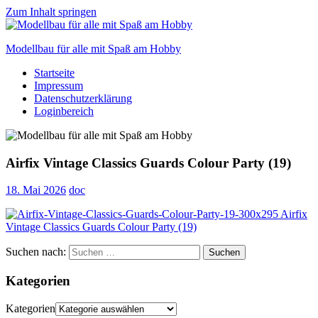
Zum Inhalt springen
Modellbau für alle mit Spaß am Hobby
Startseite
Scale
Impressum
modelling
Datenschutzerklärung
for
Loginbereich
everyone
to
enjoy
Airfix Vintage Classics Guards Colour Party (19)
18. Mai 2026
doc
Suchen nach:
Suchen
Kategorien
Kategorien