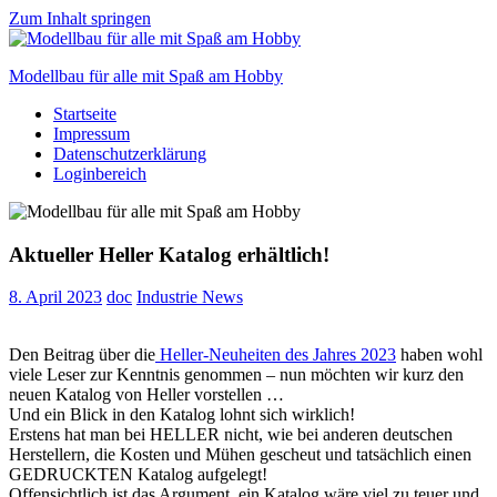
Zum Inhalt springen
Modellbau für alle mit Spaß am Hobby
Startseite
Scale
Impressum
modelling
Datenschutzerklärung
for
Loginbereich
everyone
to
enjoy
Aktueller Heller Katalog erhältlich!
8. April 2023
doc
Industrie News
Den Beitrag über die
Heller-Neuheiten des Jahres 2023
haben wohl
viele Leser zur Kenntnis genommen – nun möchten wir kurz den
neuen Katalog von Heller vorstellen …
Und ein Blick in den Katalog lohnt sich wirklich!
Erstens hat man bei HELLER nicht, wie bei anderen deutschen
Herstellern, die Kosten und Mühen gescheut und tatsächlich einen
GEDRUCKTEN Katalog aufgelegt!
Offensichtlich ist das Argument, ein Katalog wäre viel zu teuer und