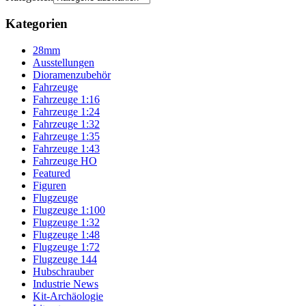
Kategorien
28mm
Ausstellungen
Dioramenzubehör
Fahrzeuge
Fahrzeuge 1:16
Fahrzeuge 1:24
Fahrzeuge 1:32
Fahrzeuge 1:35
Fahrzeuge 1:43
Fahrzeuge HO
Featured
Figuren
Flugzeuge
Flugzeuge 1:100
Flugzeuge 1:32
Flugzeuge 1:48
Flugzeuge 1:72
Flugzeuge 144
Hubschrauber
Industrie News
Kit-Archäologie