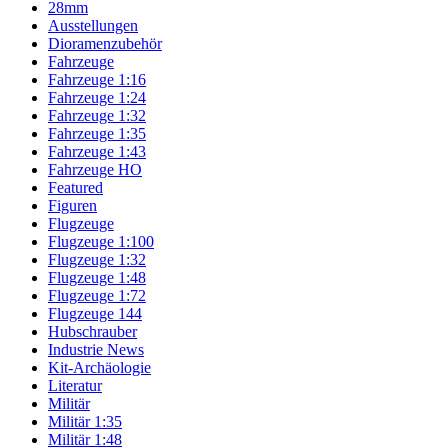
28mm
Ausstellungen
Dioramenzubehör
Fahrzeuge
Fahrzeuge 1:16
Fahrzeuge 1:24
Fahrzeuge 1:32
Fahrzeuge 1:35
Fahrzeuge 1:43
Fahrzeuge HO
Featured
Figuren
Flugzeuge
Flugzeuge 1:100
Flugzeuge 1:32
Flugzeuge 1:48
Flugzeuge 1:72
Flugzeuge 144
Hubschrauber
Industrie News
Kit-Archäologie
Literatur
Militär
Militär 1:35
Militär 1:48