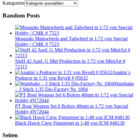
Kategorien
Random Posts
Mosquito Mainwheels and Tailwheel in 1:72 von Special
Hobby / CMK # 7523
StuH 42 Ausf. G Mid Production in 1:72 von MiniArt #
72115
Anakin´s
Podracer in 1:31 von Revell # 05632
Warnbake
– 3 Stück 1:35 Dio-Factory Nr. 1004
PT Boat Weapon Set 6 Bofors 40mm in 1:72 von Special
Hobby #N72044
Black Hawk Crew Figurenset in 1:48 von ICM #48130
Seiten