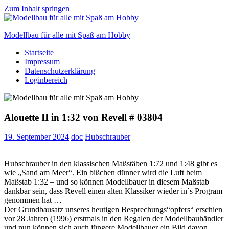
Zum Inhalt springen
Modellbau für alle mit Spaß am Hobby
Startseite
Scale
Impressum
modelling
Datenschutzerklärung
for
Loginbereich
everyone
to
enjoy
Alouette II in 1:32 von Revell # 03804
19. September 2024
doc
Hubschrauber
Hubschrauber in den klassischen Maßstäben 1:72 und 1:48 gibt es
wie „Sand am Meer“. Ein bißchen dünner wird die Luft beim
Maßstab 1:32 – und so können Modellbauer in diesem Maßstab
dankbar sein, dass Revell einen alten Klassiker wieder in´s Program
genommen hat …
Der Grundbausatz unseres heutigen Besprechungs“opfers“ erschien
vor 28 Jahren (1996) erstmals in den Regalen der Modellbauhändler
und nun können sich auch jüngere Modellbauer ein Bild davon