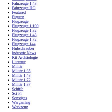
Fahrzeuge 1:43
Fahrzeuge HO
Featured
Figuren
Flugzeuge
Flugzeuge 1:100
Flugzeuge 1:32
Flugzeuge 1:48
Flugzeuge 1:72
Flugzeuge 144
Hubschrauber
Industrie News
Kit-Archäologie
Literatur
Militär
Militär 1:35
Militär 1:48
Militär 1:72
Militär 1:87
Schiffe
Sci-Fi
Sonstiges
Wargaming
Werkzeug