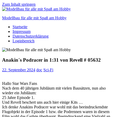
Zum Inhalt springen
Modellbau für alle mit Spaß am Hobby
Startseite
Scale
Impressum
modelling
Datenschutzerklärung
for
Loginbereich
everyone
to
enjoy
Anakin´s Podracer in 1:31 von Revell # 05632
22. September 2024
doc
Sci-Fi
Hallo Star Wars Fans
Nach dem 40 jährigen Jubiläum mit vielen Bausätzen, nun also
wieder ein Jubiläum:
25 Jahre Episode 1.
Und Revell beschert uns auch hier einige Kits …
Ich denke Anakins Podracer war wohl mit das beeindruckendste
Flugobjekt in der Episode 1 bzw. die Podrennen waren in diesem
Film wohl das Geilste überhaupt. Beeindruckend eine Vielzahl an