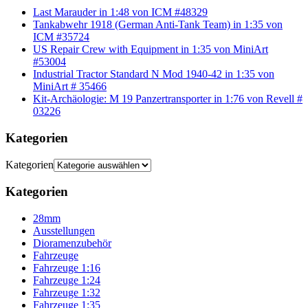
Last Marauder in 1:48 von ICM #48329
Tankabwehr 1918 (German Anti-Tank Team) in 1:35 von
ICM #35724
US Repair Crew with Equipment in 1:35 von MiniArt
#53004
Industrial Tractor Standard N Mod 1940-42 in 1:35 von
MiniArt # 35466
Kit-Archäologie: M 19 Panzertransporter in 1:76 von Revell #
03226
Kategorien
Kategorien
Kategorien
28mm
Ausstellungen
Dioramenzubehör
Fahrzeuge
Fahrzeuge 1:16
Fahrzeuge 1:24
Fahrzeuge 1:32
Fahrzeuge 1:35