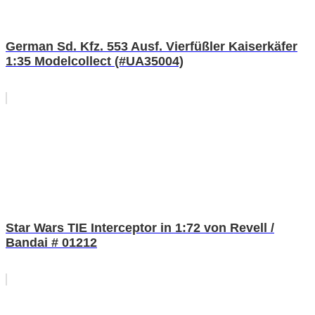
German Sd. Kfz. 553 Ausf. Vierfüßler Kaiserkäfer
1:35 Modelcollect (#UA35004)
Star Wars TIE Interceptor in 1:72 von Revell /
Bandai # 01212