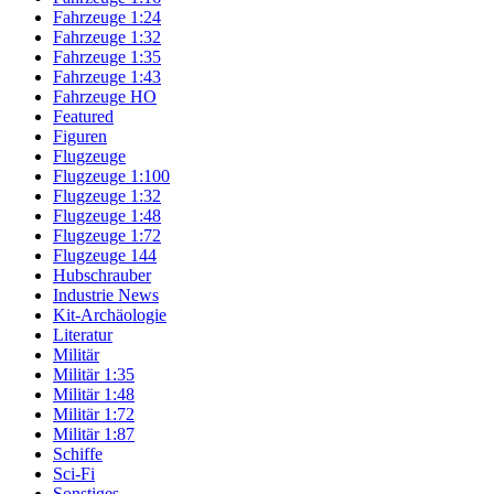
Fahrzeuge 1:24
Fahrzeuge 1:32
Fahrzeuge 1:35
Fahrzeuge 1:43
Fahrzeuge HO
Featured
Figuren
Flugzeuge
Flugzeuge 1:100
Flugzeuge 1:32
Flugzeuge 1:48
Flugzeuge 1:72
Flugzeuge 144
Hubschrauber
Industrie News
Kit-Archäologie
Literatur
Militär
Militär 1:35
Militär 1:48
Militär 1:72
Militär 1:87
Schiffe
Sci-Fi
Sonstiges