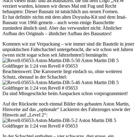
Nach vielen uralt- und alt-Bausätzen, die mit dem Logo „NEW“
verziert wurden, können wir dieses Mal mit Fug und Recht
behaupten: Dieser Bausatz ist tatsächlich aus neuen Formen.
Er hat definitiv nichts mit dem alten Doyusha-Kit und dem Imai-
Bausatz von 1966 gemein – auch wenn einige Bauschritte
zumindest ähnlich sind. Aber das verwundert nicht: Ähnlicher
Aufbau des Originals – ähnlicher Aufbau des Bausatzes!
Kommen wir zur Verpackung – wie immer sind die Bauteile in jener
unpraktischen Faltschachtel untergebracht, die wir schon seit Jahren
(wenn nicht sogar schon seit Jahrzehnten!) bemängeln:
Beachtenswert: Die Karosserie liegt einfach so, ohne weiteren
Schutz, obenauf in der Schachtel:
Da sind Missgeschicke beim Auspacken schon vorprogrammiert!
Auf der Rückseite noch einmal Bilder des gebauten Aston Martin,
Hinweise auf das „optionale“ Lackieren des Fahrzeuges sowie der
Hinweis auf „Level 2“:
In der Schachtel enthalten – vier schwarze, drei graue, ein