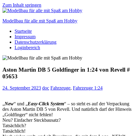
Zum Inhalt springen
Modellbau für alle mit Spaß am Hobby
Startseite
Scale
Impressum
modelling
Datenschutzerklärung
for
Loginbereich
everyone
to
enjoy
Aston Martin DB 5 Goldfinger in 1:24 von Revell #
05653
24. September 2023
doc
Fahrzeuge
,
Fahrzeuge 1:24
„
New
“ und „
Easy-Click System
“ – so steht es auf der Verpackung
des Aston Martin DB 5 von Revell. Und natürlich darf der Hinweis
„Goldfinger“ nicht fehlen!
Neu? Einfacher Steckbausatz?
Tatsächlich?
Tatsächlich!