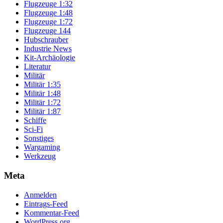
Flugzeuge 1:32
Flugzeuge 1:48
Flugzeuge 1:72
Flugzeuge 144
Hubschrauber
Industrie News
Kit-Archäologie
Literatur
Militär
Militär 1:35
Militär 1:48
Militär 1:72
Militär 1:87
Schiffe
Sci-Fi
Sonstiges
Wargaming
Werkzeug
Meta
Anmelden
Eintrags-Feed
Kommentar-Feed
WordPress.org