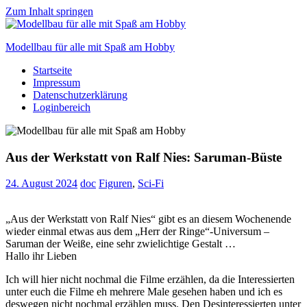
Zum Inhalt springen
Modellbau für alle mit Spaß am Hobby
Startseite
Scale
Impressum
modelling
Datenschutzerklärung
for
Loginbereich
everyone
to
enjoy
Aus der Werkstatt von Ralf Nies: Saruman-Büste
24. August 2024
doc
Figuren
,
Sci-Fi
„Aus der Werkstatt von Ralf Nies“ gibt es an diesem Wochenende
wieder einmal etwas aus dem „Herr der Ringe“-Universum –
Saruman der Weiße, eine sehr zwielichtige Gestalt …
Hallo ihr Lieben
Ich will hier nicht nochmal die Filme erzählen, da die Interessierten
unter euch die Filme eh mehrere Male gesehen haben und ich es
deswegen nicht nochmal erzählen muss. Den Desinteressierten unter