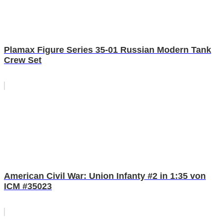
Plamax Figure Series 35-01 Russian Modern Tank
Crew Set
American Civil War: Union Infanty #2 in 1:35 von
ICM #35023