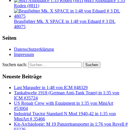
M43 Ambulance 1:35
Roden (#811)
Beaufighter Mk. X SPACE in 1:48 von Eduard # 3 DL
48075
Seiten
Datenschutzerklärung
Impressum
Suchen nach:
Suchen
Neueste Beiträge
Last Marauder in 1:48 von ICM #48329
Tankabwehr 1918 (German Anti-Tank Team) in 1:35 von
ICM #35724
US Repair Crew with Equipment in 1:35 von MiniArt
#53004
Industrial Tractor Standard N Mod 1940-42 in 1:35 von
MiniArt # 35466
Kit-Archäologie: M 19 Panzertransporter in 1:76 von Revell #
03226