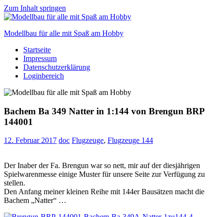
Zum Inhalt springen
Modellbau für alle mit Spaß am Hobby
Startseite
Scale
Impressum
modelling
Datenschutzerklärung
for
Loginbereich
everyone
to
enjoy
Bachem Ba 349 Natter in 1:144 von Brengun BRP
144001
12. Februar 2017
doc
Flugzeuge
,
Flugzeuge 144
Der Inaber der Fa. Brengun war so nett, mir auf der diesjährigen
Spielwarenmesse einige Muster für unsere Seite zur Verfügung zu
stellen.
Den Anfang meiner kleinen Reihe mit 144er Bausätzen macht die
Bachem „Natter“ …