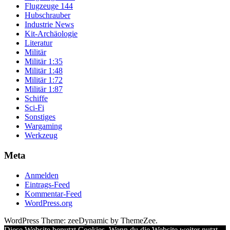
Flugzeuge 144
Hubschrauber
Industrie News
Kit-Archäologie
Literatur
Militär
Militär 1:35
Militär 1:48
Militär 1:72
Militär 1:87
Schiffe
Sci-Fi
Sonstiges
Wargaming
Werkzeug
Meta
Anmelden
Eintrags-Feed
Kommentar-Feed
WordPress.org
WordPress Theme: zeeDynamic by ThemeZee.
Diese Website benutzt Cookies. Wenn du die Website weiter nutzt,