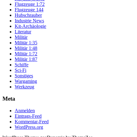
Flugzeuge 1:72
Flugzeuge 144
Hubschrauber
Industrie News
Kit-Archäologie
Literatur
Militär
Militär 1:35
Militär 1:48
Militär 1:72
Militär 1:87
Schiffe
Sci-Fi
Sonstiges
Wargaming
Werkzeug
Meta
Anmelden
Eintrags-Feed
Kommentar-Feed
WordPress.org