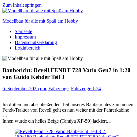
Zum Inhalt springen
Modellbau für alle mit Spaß am Hobby
Startseite
Scale
Impressum
modelling
Datenschutzerklärung
for
Loginbereich
everyone
to
enjoy
Baubericht: Revell FENDT 728 Vario Gen7 in 1:20
von Guido Kehder Teil 3
6. September 2025
doc
Fahrzeuge
,
Fahrzeuge 1:24
Im dritten und abschließenden Teil unseres Bauberichtes zum neuen
Fendt-Traktor von Revell geht es nun weiter mit der Fahrerkabine
…
Innen wurde ein helles Beige (Tamiya XF-59) lackiert…