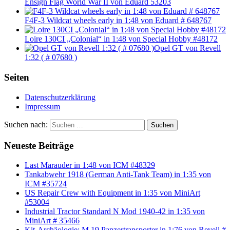
Ensign Flag World War II von Eduard 53203
F4F-3 Wildcat wheels early in 1:48 von Eduard # 648767
Loire 130CI „Colonial“ in 1:48 von Special Hobby #48172
Opel GT von Revell
1:32 ( # 07680 )
Seiten
Datenschutzerklärung
Impressum
Suchen nach:
Suchen
Neueste Beiträge
Last Marauder in 1:48 von ICM #48329
Tankabwehr 1918 (German Anti-Tank Team) in 1:35 von
ICM #35724
US Repair Crew with Equipment in 1:35 von MiniArt
#53004
Industrial Tractor Standard N Mod 1940-42 in 1:35 von
MiniArt # 35466
Kit-Archäologie: M 19 Panzertransporter in 1:76 von Revell #