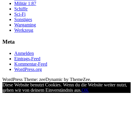
Militär 1:87
Schiffe
Sci-Fi
Sonstiges
Wargaming
Werkzeug
Meta
Anmelden
Eintrags-Feed
Kommentar-Feed
WordPress.org
WordPress Theme: zeeDynamic by ThemeZee.
Diese Website benutzt Cookies. Wenn du die Website weiter nutzt,
gehen wir von deinem Einverständnis aus.
OK