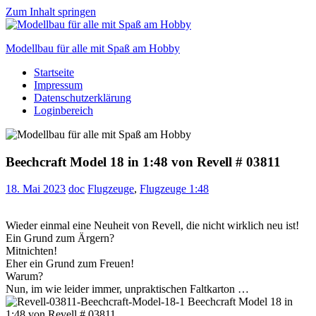
Zum Inhalt springen
Modellbau für alle mit Spaß am Hobby
Startseite
Scale
Impressum
modelling
Datenschutzerklärung
for
Loginbereich
everyone
to
enjoy
Beechcraft Model 18 in 1:48 von Revell # 03811
18. Mai 2023
doc
Flugzeuge
,
Flugzeuge 1:48
Wieder einmal eine Neuheit von Revell, die nicht wirklich neu ist!
Ein Grund zum Ärgern?
Mitnichten!
Eher ein Grund zum Freuen!
Warum?
Nun, im wie leider immer, unpraktischen Faltkarton …