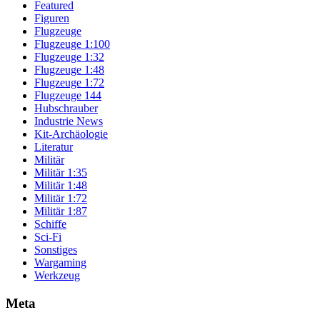
Featured
Figuren
Flugzeuge
Flugzeuge 1:100
Flugzeuge 1:32
Flugzeuge 1:48
Flugzeuge 1:72
Flugzeuge 144
Hubschrauber
Industrie News
Kit-Archäologie
Literatur
Militär
Militär 1:35
Militär 1:48
Militär 1:72
Militär 1:87
Schiffe
Sci-Fi
Sonstiges
Wargaming
Werkzeug
Meta