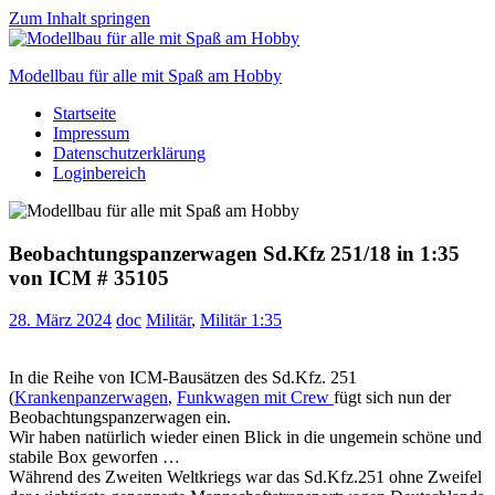
Zum Inhalt springen
Modellbau für alle mit Spaß am Hobby
Startseite
Scale
Impressum
modelling
Datenschutzerklärung
for
Loginbereich
everyone
to
enjoy
Beobachtungspanzerwagen Sd.Kfz 251/18 in 1:35
von ICM # 35105
28. März 2024
doc
Militär
,
Militär 1:35
In die Reihe von ICM-Bausätzen des Sd.Kfz. 251
(
Krankenpanzerwagen
,
Funkwagen mit Crew
fügt sich nun der
Beobachtungspanzerwagen ein.
Wir haben natürlich wieder einen Blick in die ungemein schöne und
stabile Box geworfen …
Während des Zweiten Weltkriegs war das Sd.Kfz.251 ohne Zweifel