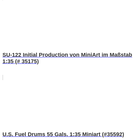
SU-122 Initial Production von MiniArt im Maßstab
1:35 (# 35175)
U.S. Fuel Drums 55 Gals. 1:35 Miniart (#35592)