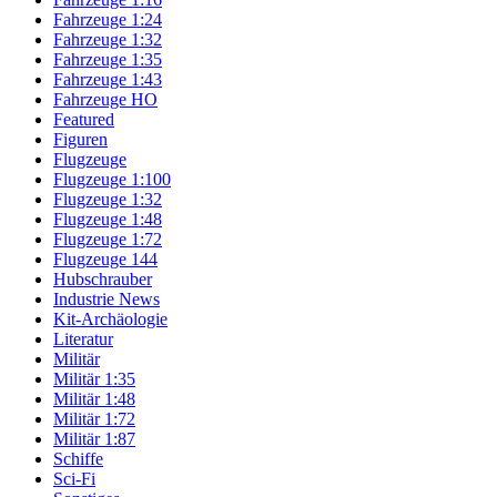
Fahrzeuge 1:24
Fahrzeuge 1:32
Fahrzeuge 1:35
Fahrzeuge 1:43
Fahrzeuge HO
Featured
Figuren
Flugzeuge
Flugzeuge 1:100
Flugzeuge 1:32
Flugzeuge 1:48
Flugzeuge 1:72
Flugzeuge 144
Hubschrauber
Industrie News
Kit-Archäologie
Literatur
Militär
Militär 1:35
Militär 1:48
Militär 1:72
Militär 1:87
Schiffe
Sci-Fi