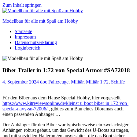
Zum Inhalt springen
Modellbau für alle mit Spaß am Hobby
Startseite
Scale
Impressum
modelling
Datenschutzerklärung
for
Loginbereich
everyone
to
enjoy
Biber Trailer in 1:72 von Special Armor #SA72018
4. September 2024
doc
Fahrzeuge
,
Militär
,
Militär 1:72
,
Schiffe
Für den Biber aus dem Hause Special Hobby, hier vorgestellt
https://www.kitreviewsonline.de/kleinst-u-boot-biber-in-172-von-
special-navy-sn-72006/
, gibt es zum Bau eines Dioramas auch
einen passenden Anhänger …
Der Anhänger für den Biber war typischerweise ein zweiachsiger
Anhänger, robust gebaut, um das Gewicht des U-Boots zu tragen,
und mit speziellen Halterungen ausgestattet, die das Boot sicher