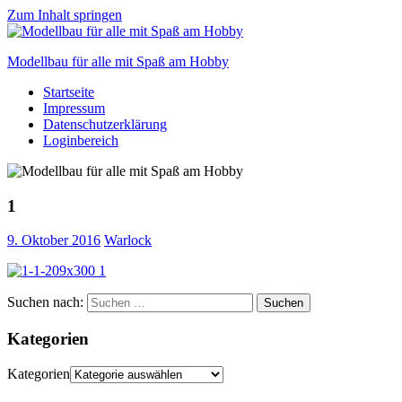
Zum Inhalt springen
Modellbau für alle mit Spaß am Hobby
Startseite
Scale
Impressum
modelling
Datenschutzerklärung
for
Loginbereich
everyone
to
enjoy
1
9. Oktober 2016
Warlock
Suchen nach:
Suchen
Kategorien
Kategorien