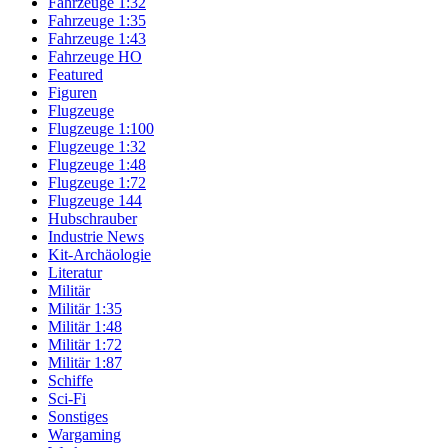
Fahrzeuge 1:32
Fahrzeuge 1:35
Fahrzeuge 1:43
Fahrzeuge HO
Featured
Figuren
Flugzeuge
Flugzeuge 1:100
Flugzeuge 1:32
Flugzeuge 1:48
Flugzeuge 1:72
Flugzeuge 144
Hubschrauber
Industrie News
Kit-Archäologie
Literatur
Militär
Militär 1:35
Militär 1:48
Militär 1:72
Militär 1:87
Schiffe
Sci-Fi
Sonstiges
Wargaming