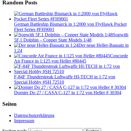
Random Posts
German Battleship Bismarck in 1:2000 von FlyHawk Pocket
Fleet Series #FH9001
Sopwith
5F.1 Dolphin – Copper State Models 1/48
Der neue Heller-Bausatz in
1:24
Concorde
Air France in 1:125 von Heller #80445
F-84F Thunderstreak Luftwaffe HI-TECH in 1:72 von
Special Hobby #SH 72510
Dornier Do 27 / CASA C-127 in 1:72 von Heller # 30304
Seiten
Datenschutzerklärung
Impressum
Suchen nach: