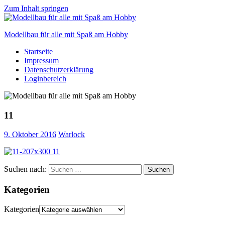
Zum Inhalt springen
Modellbau für alle mit Spaß am Hobby
Startseite
Scale
Impressum
modelling
Datenschutzerklärung
for
Loginbereich
everyone
to
enjoy
11
9. Oktober 2016
Warlock
Suchen nach:
Suchen
Kategorien
Kategorien