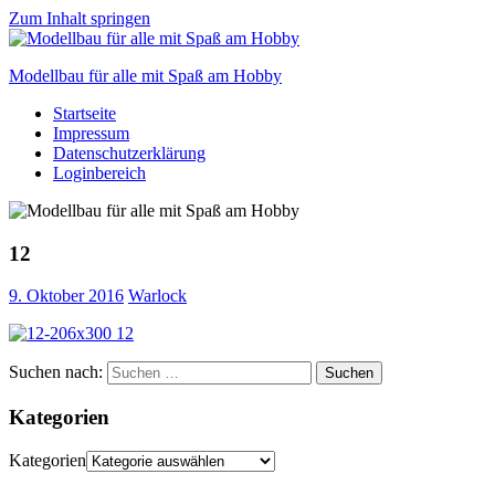
Zum Inhalt springen
Modellbau für alle mit Spaß am Hobby
Startseite
Scale
Impressum
modelling
Datenschutzerklärung
for
Loginbereich
everyone
to
enjoy
12
9. Oktober 2016
Warlock
Suchen nach:
Suchen
Kategorien
Kategorien