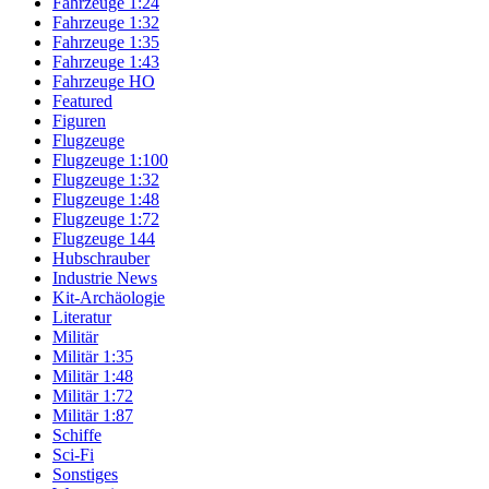
Fahrzeuge 1:24
Fahrzeuge 1:32
Fahrzeuge 1:35
Fahrzeuge 1:43
Fahrzeuge HO
Featured
Figuren
Flugzeuge
Flugzeuge 1:100
Flugzeuge 1:32
Flugzeuge 1:48
Flugzeuge 1:72
Flugzeuge 144
Hubschrauber
Industrie News
Kit-Archäologie
Literatur
Militär
Militär 1:35
Militär 1:48
Militär 1:72
Militär 1:87
Schiffe
Sci-Fi
Sonstiges