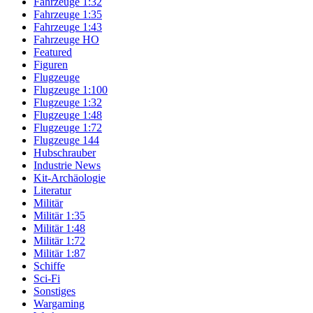
Fahrzeuge 1:32
Fahrzeuge 1:35
Fahrzeuge 1:43
Fahrzeuge HO
Featured
Figuren
Flugzeuge
Flugzeuge 1:100
Flugzeuge 1:32
Flugzeuge 1:48
Flugzeuge 1:72
Flugzeuge 144
Hubschrauber
Industrie News
Kit-Archäologie
Literatur
Militär
Militär 1:35
Militär 1:48
Militär 1:72
Militär 1:87
Schiffe
Sci-Fi
Sonstiges
Wargaming