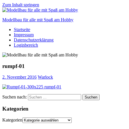
Zum Inhalt springen
Modellbau für alle mit Spaß am Hobby
Startseite
Scale
Impressum
modelling
Datenschutzerklärung
for
Loginbereich
everyone
to
enjoy
rumpf-01
2. November 2016
Warlock
Suchen nach:
Suchen
Kategorien
Kategorien