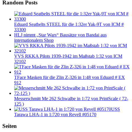
Random Posts
Eduard Seatbelts STEEL für die 1:32er Yak-9T von ICM #
33300
HLJ nimmt „Star Wars“ Bausätze von Bandai aus
internationalem Shop
VVS RKKA Pilots 1939-1942 im Maßstab 1:32 von ICM
32102
TFace Masken für die Zlin Z-326 in 1:48 von Eduard # EX
912
Messerschmitt Me 262 Schwalbe in 1:72 von PrintScale ( 72-
125 )
USS
Tarawa LHA-1 in 1:720 von Revell #05170
Seiten