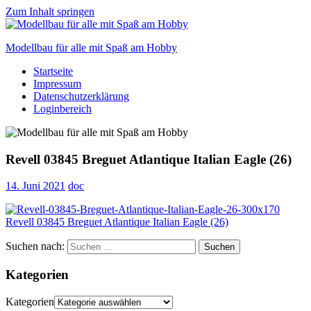
Zum Inhalt springen
Modellbau für alle mit Spaß am Hobby
Startseite
Scale
Impressum
modelling
Datenschutzerklärung
for
Loginbereich
everyone
to
enjoy
Revell 03845 Breguet Atlantique Italian Eagle (26)
14. Juni 2021
doc
Suchen nach:
Suchen
Kategorien
Kategorien