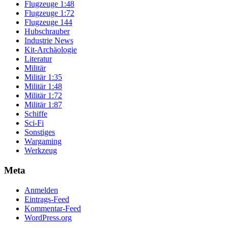
Flugzeuge 1:48
Flugzeuge 1:72
Flugzeuge 144
Hubschrauber
Industrie News
Kit-Archäologie
Literatur
Militär
Militär 1:35
Militär 1:48
Militär 1:72
Militär 1:87
Schiffe
Sci-Fi
Sonstiges
Wargaming
Werkzeug
Meta
Anmelden
Eintrags-Feed
Kommentar-Feed
WordPress.org