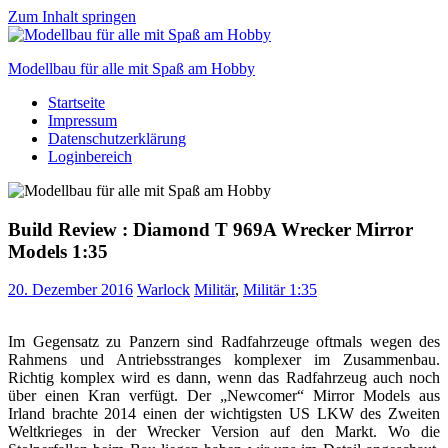
Zum Inhalt springen
Modellbau für alle mit Spaß am Hobby
Startseite
Scale
Impressum
modelling
Datenschutzerklärung
for
Loginbereich
everyone
to
enjoy
Build Review : Diamond T 969A Wrecker Mirror
Models 1:35
20. Dezember 2016
Warlock
Militär
,
Militär 1:35
Im Gegensatz zu Panzern sind Radfahrzeuge oftmals wegen des
Rahmens und Antriebsstranges komplexer im Zusammenbau.
Richtig komplex wird es dann, wenn das Radfahrzeug auch noch
über einen Kran verfügt. Der „Newcomer“ Mirror Models aus
Irland brachte 2014 einen der wichtigsten US LKW des Zweiten
Weltkrieges in der Wrecker Version auf den Markt. Wo die