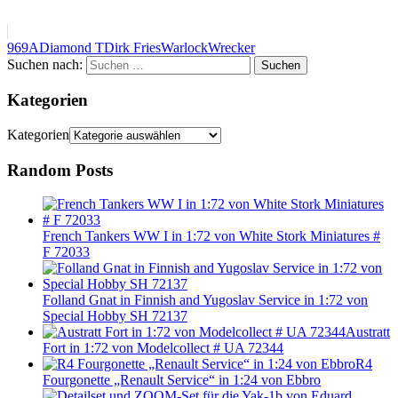
969A
Diamond T
Dirk Fries
Warlock
Wrecker
Suchen nach:
Suchen
Kategorien
Kategorien
Random Posts
French Tankers WW I in 1:72 von White Stork Miniatures #
F 72033
Folland Gnat in Finnish and Yugoslav Service in 1:72 von
Special Hobby SH 72137
Austratt
Fort in 1:72 von Modelcollect # UA 72344
R4
Fourgonette „Renault Service“ in 1:24 von Ebbro