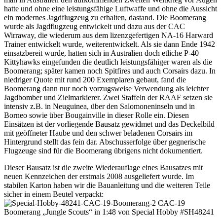
hatte und ohne eine leistungsfähige Luftwaffe und ohne die Aussicht
ein modernes Jagdflugzeug zu erhalten, dastand. Die Boomerang
wurde als Jagdflugzeug entwickelt und dazu aus der CAC
Wirraway, die wiederum aus dem lizenzgefertigen NA-16 Harward
Trainer entwickelt wurde, weiterentwickelt. Als sie dann Ende 1942
einsatzbereit wurde, hatten sich in Australien doch etliche P-40
Kittyhawks eingefunden die deutlich leistungsfähiger waren als die
Boomerang; später kamen noch Spitfires und auch Corsairs dazu. In
niedriger Quote mit rund 200 Exemplaren gebaut, fand die
Boomerang dann nur noch vorzugsweise Verwendung als leichter
Jagdbomber und Zielmarkierer. Zwei Staffeln der RAAF setzen sie
intensiv z.B. in Neuguinea, über den Salomoneninseln und in
Borneo sowie über Bougainville in dieser Rolle ein. Diesen
Einsätzen ist der vorliegende Bausatz gewidmet und das Deckelbild
mit geöffneter Haube und den schwer beladenen Corsairs im
Hintergrund stellt das fein dar. Abschusserfolge über gegnerische
Flugzeuge sind für die Boomerang übrigens nicht dokumentiert.
Dieser Bausatz ist die zweite Wiederauflage eines Bausatzes mit
neuen Kennzeichen der erstmals 2008 ausgeliefert wurde. Im
stabilen Karton haben wir die Bauanleitung und die weiteren Teile
sicher in einem Beutel verpackt: