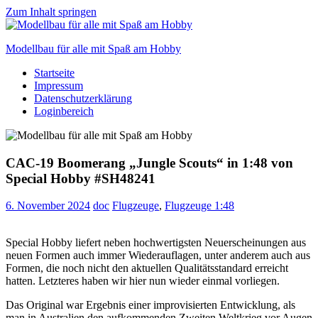
Zum Inhalt springen
Modellbau für alle mit Spaß am Hobby
Startseite
Scale
Impressum
modelling
Datenschutzerklärung
for
Loginbereich
everyone
to
enjoy
CAC-19 Boomerang „Jungle Scouts“ in 1:48 von
Special Hobby #SH48241
6. November 2024
doc
Flugzeuge
,
Flugzeuge 1:48
Special Hobby liefert neben hochwertigsten Neuerscheinungen aus
neuen Formen auch immer Wiederauflagen, unter anderem auch aus
Formen, die noch nicht den aktuellen Qualitätsstandard erreicht
hatten. Letzteres haben wir hier nun wieder einmal vorliegen.
Das Original war Ergebnis einer improvisierten Entwicklung, als
man in Australien den aufkommenden Zweiten Weltkrieg vor Augen