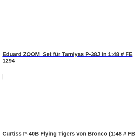
Eduard ZOOM_Set für Tamiyas P-38J in 1:48 # FE
1294
Curtiss P-40B Flying Tigers von Bronco (1:48 # FB