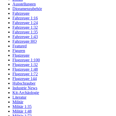
Ausstellungen
Dioramenzubehör
Fahrzeuge
Fahrzeuge 1:16
Fahrzeuge 1:24
Fahrzeuge 1:32
Fahrzeuge 1:35
Fahrzeuge 1:43
Fahrzeuge HO
Featured
Figuren
Flugzeuge
Flugzeuge 1:100
Flugzeuge 1:32
Flugzeuge 1:48
Flugzeuge 1:72
Flugzeuge 144
Hubschrauber
Industrie News
Kit-Archäologie
Literatur
Militär
Militär 1:35
Militär 1:48
Militär 1:72