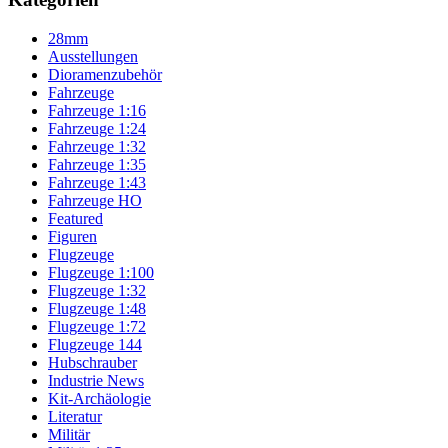
28mm
Ausstellungen
Dioramenzubehör
Fahrzeuge
Fahrzeuge 1:16
Fahrzeuge 1:24
Fahrzeuge 1:32
Fahrzeuge 1:35
Fahrzeuge 1:43
Fahrzeuge HO
Featured
Figuren
Flugzeuge
Flugzeuge 1:100
Flugzeuge 1:32
Flugzeuge 1:48
Flugzeuge 1:72
Flugzeuge 144
Hubschrauber
Industrie News
Kit-Archäologie
Literatur
Militär