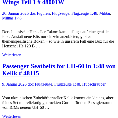
Wings Teil 1 # 48001W
26. Januar 2026
doc
Figuren
,
Flugzeuge
,
Flugzeuge 1:48
,
Militär
,
Militär 1:48
Der chinesische Hersteller Takom kam unlängst auf eine geniale
Idee: Anstatt neue Kits nur einzeln anzubieten, gibt es
themenspezifische Boxen – so wie in unserem Fall eine Box für die
Henschel Hs 129 B …
Weiterlesen
Passenger Seatbelts for UH-60 in 1:48 von
Kelik # 48115
9. Januar 2026
doc
Flugzeuge
,
Flugzeuge 1:48
,
Hubschrauber
Vom ukrainischen Zubehörhersteller Kelik kommt ein kleines, aber
feines Set mit reliefartig gedruckten Gurten für den Passagierraum
von ICMs neuem UH-60 …
Weiterlesen