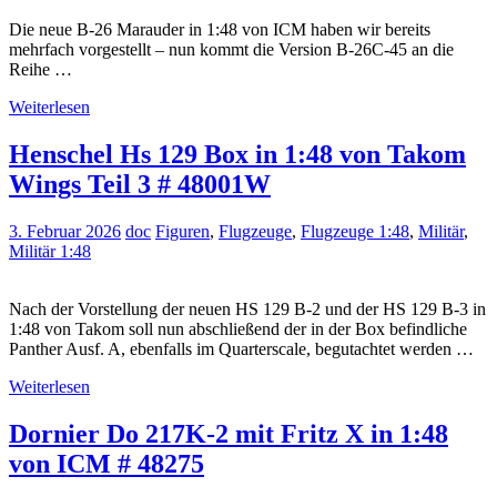
Die neue B-26 Marauder in 1:48 von ICM haben wir bereits
mehrfach vorgestellt – nun kommt die Version B-26C-45 an die
Reihe …
Weiterlesen
Henschel Hs 129 Box in 1:48 von Takom
Wings Teil 3 # 48001W
3. Februar 2026
doc
Figuren
,
Flugzeuge
,
Flugzeuge 1:48
,
Militär
,
Militär 1:48
Nach der Vorstellung der neuen HS 129 B-2 und der HS 129 B-3 in
1:48 von Takom soll nun abschließend der in der Box befindliche
Panther Ausf. A, ebenfalls im Quarterscale, begutachtet werden …
Weiterlesen
Dornier Do 217K-2 mit Fritz X in 1:48
von ICM # 48275