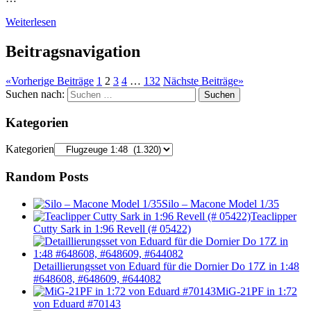
Weiterlesen
Beitragsnavigation
«
Vorherige Beiträge
1
2
3
4
…
132
Nächste Beiträge
»
Suchen nach:
Suchen
Kategorien
Kategorien
Random Posts
Silo – Macone Model 1/35
Teaclipper
Cutty Sark in 1:96 Revell (# 05422)
Detaillierungsset von Eduard für die Dornier Do 17Z in 1:48
#648608, #648609, #644082
MiG-21PF in 1:72
von Eduard #70143