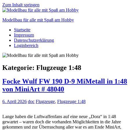
Zum Inhalt springen
Modellbau für alle mit Spaß am Hobby
Startseite
Scale
Impressum
modelling
Datenschutzerklärung
for
Loginbereich
everyone
to
enjoy
Kategorie:
Flugzeuge 1:48
Focke Wulf FW 190 D-9 MiMetall in 1:48
von MiniArt # 48040
6. April 2026
doc
Flugzeuge
,
Flugzeuge 1:48
Lange haben die Luftwaffenfans auf eine neue „Dora“ in 1:48
gewartet – waren doch die vorhanden Möglichkeiten in die Jahre
gekommen und zur Überraschung aller war es am Ende MiniArt,