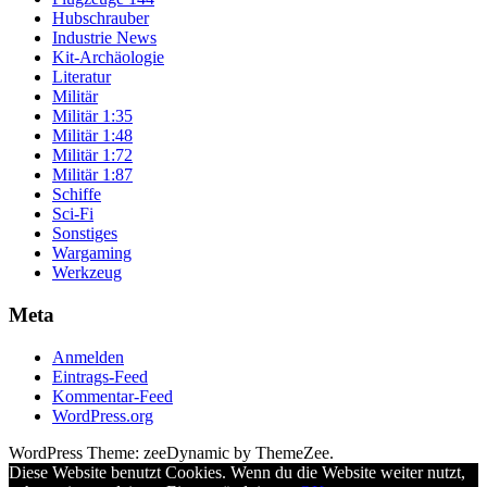
Hubschrauber
Industrie News
Kit-Archäologie
Literatur
Militär
Militär 1:35
Militär 1:48
Militär 1:72
Militär 1:87
Schiffe
Sci-Fi
Sonstiges
Wargaming
Werkzeug
Meta
Anmelden
Eintrags-Feed
Kommentar-Feed
WordPress.org
WordPress Theme: zeeDynamic by ThemeZee.
Diese Website benutzt Cookies. Wenn du die Website weiter nutzt,