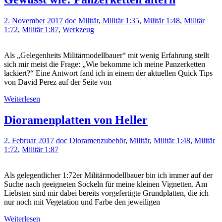
2. November 2017
doc
Militär
,
Militär 1:35
,
Militär 1:48
,
Militär
1:72
,
Militär 1:87
,
Werkzeug
Als „Gelegenheits Militärmodellbauer“ mit wenig Erfahrung stellt
sich mir meist die Frage: „Wie bekomme ich meine Panzerketten
lackiert?“ Eine Antwort fand ich in einem der aktuellen Quick Tips
von David Perez auf der Seite von
Weiterlesen
Dioramenplatten von Heller
2. Februar 2017
doc
Dioramenzubehör
,
Militär
,
Militär 1:48
,
Militär
1:72
,
Militär 1:87
Als gelegentlicher 1:72er Militärmodellbauer bin ich immer auf der
Suche nach geeigneten Sockeln für meine kleinen Vignetten. Am
Liebsten sind mir dabei bereits vorgefertigte Grundplatten, die ich
nur noch mit Vegetation und Farbe den jeweiligen
Weiterlesen