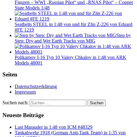
Figuren – WWI „Russian Pilot“ und „RNAS Pilot“ – Copper
State Models 1/48
Seatbelts STEEL in 1:48 von und für Zlin Z-226 von Eduard
#FE 1219
Step by
Step: Dry and Wet Earth Tracks von MIG
Polikarpov I-16 Typ 10 Valery Chkalov in 1:48 von ARK
Models 48001
Seiten
Datenschutzerklärung
Impressum
Suchen nach:
Suchen
Neueste Beiträge
Last Marauder in 1:48 von ICM #48329
Tankabwehr 1918 (German Anti-Tank Team) in 1:35 von