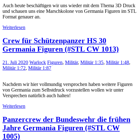
Auch heute beschäftigen wir uns wieder mit dem Thema 3D Druck
und schauen uns eine Marschkolone von Germania Figuren im STL
Format genauer an.
Weiterlesen
Crew für Schützenpanzer HS 30
Germania Figuren (#STL CW 1013)
21. Juli 2020
Warlock
Figuren
,
Militär
,
Militär 1:35
,
Militär 1:48
,
Militär 1:72
,
Militär 1:87
Nachdem wir hier vollmundig versprochen haben weitere Figuren
von Germania zum Selbstdruck vorzustellen wollen wir unter
Versprechen natürlich auch halten!
Weiterlesen
Panzercrew der Bundeswehr die frühen
Jahre Germania Figuren (#STL CW
1005)