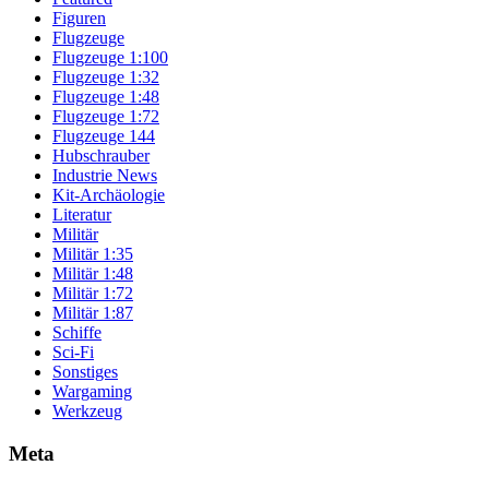
Figuren
Flugzeuge
Flugzeuge 1:100
Flugzeuge 1:32
Flugzeuge 1:48
Flugzeuge 1:72
Flugzeuge 144
Hubschrauber
Industrie News
Kit-Archäologie
Literatur
Militär
Militär 1:35
Militär 1:48
Militär 1:72
Militär 1:87
Schiffe
Sci-Fi
Sonstiges
Wargaming
Werkzeug
Meta