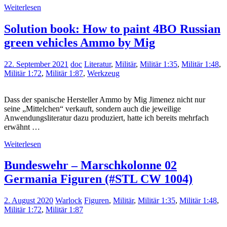
Weiterlesen
Solution book: How to paint 4BO Russian
green vehicles Ammo by Mig
22. September 2021
doc
Literatur
,
Militär
,
Militär 1:35
,
Militär 1:48
,
Militär 1:72
,
Militär 1:87
,
Werkzeug
Dass der spanische Hersteller Ammo by Mig Jimenez nicht nur
seine „Mittelchen“ verkauft, sondern auch die jeweilige
Anwendungsliteratur dazu produziert, hatte ich bereits mehrfach
erwähnt …
Weiterlesen
Bundeswehr – Marschkolonne 02
Germania Figuren (#STL CW 1004)
2. August 2020
Warlock
Figuren
,
Militär
,
Militär 1:35
,
Militär 1:48
,
Militär 1:72
,
Militär 1:87