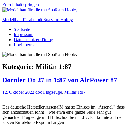
Zum Inhalt springen
Modellbau für alle mit Spaß am Hobby
Startseite
Scale
Impressum
modelling
Datenschutzerklärung
for
Loginbereich
everyone
to
enjoy
Kategorie:
Militär 1:87
Dornier Do 27 in 1:87 von AirPower 87
12. Oktober 2022
doc
Flugzeuge
,
Militär 1:87
Der deutsche Hersteller ArsenalM hat so Einiges im „Arsenal“, dass
sich anzuschauen lohnt – wie etwa eine ganze Serie sehr gut
gemachter Flugzeuge und Hubschraube in 1:87. Ich konnte auf der
letzten EuroModelExpo in Lingen