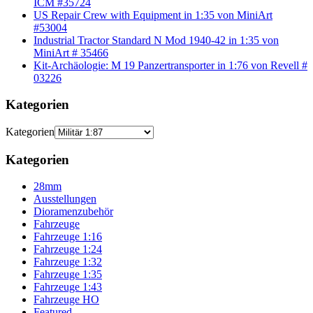
ICM #35724
US Repair Crew with Equipment in 1:35 von MiniArt
#53004
Industrial Tractor Standard N Mod 1940-42 in 1:35 von
MiniArt # 35466
Kit-Archäologie: M 19 Panzertransporter in 1:76 von Revell #
03226
Kategorien
Kategorien
Kategorien
28mm
Ausstellungen
Dioramenzubehör
Fahrzeuge
Fahrzeuge 1:16
Fahrzeuge 1:24
Fahrzeuge 1:32
Fahrzeuge 1:35
Fahrzeuge 1:43
Fahrzeuge HO
Featured