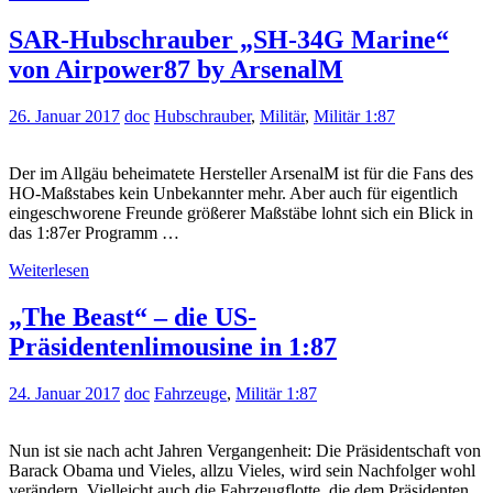
SAR-Hubschrauber „SH-34G Marine“
von Airpower87 by ArsenalM
26. Januar 2017
doc
Hubschrauber
,
Militär
,
Militär 1:87
Der im Allgäu beheimatete Hersteller ArsenalM ist für die Fans des
HO-Maßstabes kein Unbekannter mehr. Aber auch für eigentlich
eingeschworene Freunde größerer Maßstäbe lohnt sich ein Blick in
das 1:87er Programm …
Weiterlesen
„The Beast“ – die US-
Präsidentenlimousine in 1:87
24. Januar 2017
doc
Fahrzeuge
,
Militär 1:87
Nun ist sie nach acht Jahren Vergangenheit: Die Präsidentschaft von
Barack Obama und Vieles, allzu Vieles, wird sein Nachfolger wohl
verändern. Vielleicht auch die Fahrzeugflotte, die dem Präsidenten