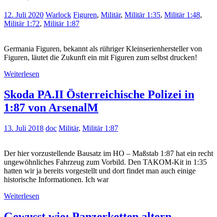
12. Juli 2020
Warlock
Figuren
,
Militär
,
Militär 1:35
,
Militär 1:48
,
Militär 1:72
,
Militär 1:87
Germania Figuren, bekannt als rühriger Kleinserienhersteller von
Figuren, läutet die Zukunft ein mit Figuren zum selbst drucken!
Weiterlesen
Skoda PA.II Österreichische Polizei in
1:87 von ArsenalM
13. Juli 2018
doc
Militär
,
Militär 1:87
Der hier vorzustellende Bausatz im HO – Maßstab 1:87 hat ein recht
ungewöhnliches Fahrzeug zum Vorbild. Den TAKOM-Kit in 1:35
hatten wir ja bereits vorgestellt und dort findet man auch einige
historische Informationen. Ich war
Weiterlesen
Gewusst wie: Panzerketten altern