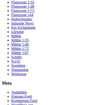
Flugzeuge 1:32
Flugzeuge 1:48
Flugzeuge 1:72
Flugzeuge 144
Hubschrauber
Industrie News
Kit-Archäologie
Literatur
Militär
Militär 1:35
Militär 1:48
Militär 1:72
Militär 1:87
Schiffe
Sci-Fi
Sonstiges
Wargaming
Werkzeug
Meta
Anmelden
Eintrags-Feed
Kommentar-Feed
WordPress.org