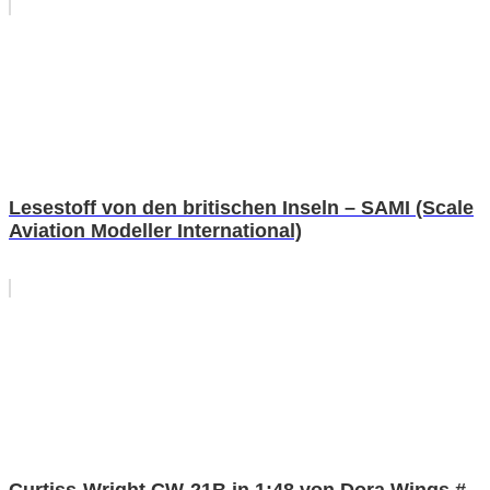
Lesestoff von den britischen Inseln – SAMI (Scale
Aviation Modeller International)
Curtiss-Wright CW-21B in 1:48 von Dora Wings #