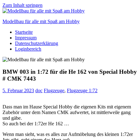
Zum Inhalt springen
Modellbau für alle mit Spaß am Hobby
Startseite
Scale
Impressum
modelling
Datenschutzerklärung
for
Loginbereich
everyone
to
enjoy
BMW 003 in 1:72 für die He 162 von Special Hobby
# CMK 7443
5. Februar 2023
doc
Flugzeuge
,
Flugzeuge 1:72
Dass man im Hause Special Hobby die eigenen Kits mit eigenem
Zubehör unter dem Namen CMK aufwertet, ist mittlerweile gang
und gäbe.
So auch bei der 1:72er He 162 …
Wenn man sieht, was es alles zur Aufmöbelung des kleinen 1:72er
Jets gibt, geht einem das Herz auf: