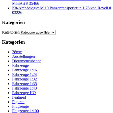
MiniArt # 35466
Kit-Archäologie: M 19 Panzertransporter in 1:76 von Revell #
03226
Kategorien
Kategorien
Kategorien
28mm
Ausstellungen
Dioramenzubehör
Fahrzeuge
Fahrzeuge 1:16
Fahrzeuge 1:24
Fahrzeuge 1:32
Fahrzeuge 1:35
Fahrzeuge 1:43
Fahrzeuge HO
Featured
Figuren
Flugzeuge
Flugzeuge 1:100