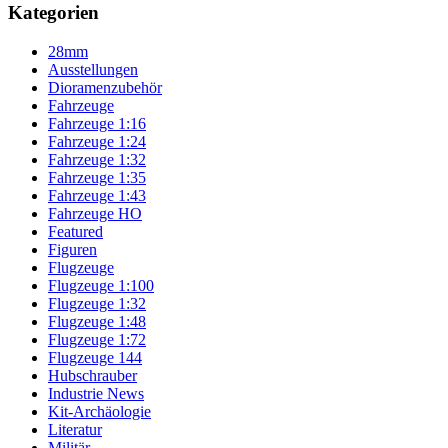
Kategorien
28mm
Ausstellungen
Dioramenzubehör
Fahrzeuge
Fahrzeuge 1:16
Fahrzeuge 1:24
Fahrzeuge 1:32
Fahrzeuge 1:35
Fahrzeuge 1:43
Fahrzeuge HO
Featured
Figuren
Flugzeuge
Flugzeuge 1:100
Flugzeuge 1:32
Flugzeuge 1:48
Flugzeuge 1:72
Flugzeuge 144
Hubschrauber
Industrie News
Kit-Archäologie
Literatur
Militär