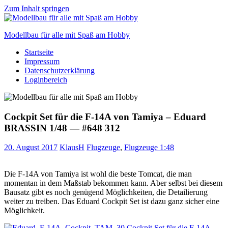
Zum Inhalt springen
Modellbau für alle mit Spaß am Hobby
Startseite
Scale
Impressum
modelling
Datenschutzerklärung
for
Loginbereich
everyone
to
enjoy
Cockpit Set für die F-14A von Tamiya – Eduard
BRASSIN 1/48 — #648 312
20. August 2017
KlausH
Flugzeuge
,
Flugzeuge 1:48
Die F-14A von Tamiya ist wohl die beste Tomcat, die man
momentan in dem Maßstab bekommen kann. Aber selbst bei diesem
Bausatz gibt es noch genügend Möglichkeiten, die Detailierung
weiter zu treiben. Das Eduard Cockpit Set ist dazu ganz sicher eine
Möglichkeit.