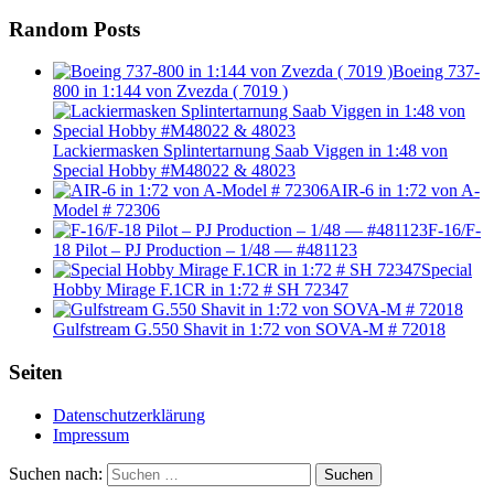
Random Posts
Boeing 737-
800 in 1:144 von Zvezda ( 7019 )
Lackiermasken Splintertarnung Saab Viggen in 1:48 von
Special Hobby #M48022 & 48023
AIR-6 in 1:72 von A-
Model # 72306
F-16/F-
18 Pilot – PJ Production – 1/48 — #481123
Special
Hobby Mirage F.1CR in 1:72 # SH 72347
Gulfstream G.550 Shavit in 1:72 von SOVA-M # 72018
Seiten
Datenschutzerklärung
Impressum
Suchen nach:
Suchen