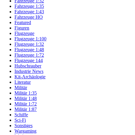
Fahrzeuge 1:32
Fahrzeuge 1:35
Fahrzeuge 1:43
Fahrzeuge HO
Featured
Figuren
Flugzeuge
Flugzeuge 1:100
Flugzeuge 1:32
Flugzeuge 1:48
Flugzeuge 1:72
Flugzeuge 144
Hubschrauber
Industrie News
Kit-Archäologie
Literatur
Militär
Militär 1:35
Militär 1:48
Militär 1:72
Militär 1:87
Schiffe
Sci-Fi
Sonstiges
Wargaming