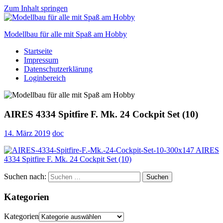
Zum Inhalt springen
Modellbau für alle mit Spaß am Hobby
Startseite
Scale
Impressum
modelling
Datenschutzerklärung
for
Loginbereich
everyone
to
enjoy
AIRES 4334 Spitfire F. Mk. 24 Cockpit Set (10)
14. März 2019
doc
Suchen nach:
Suchen
Kategorien
Kategorien