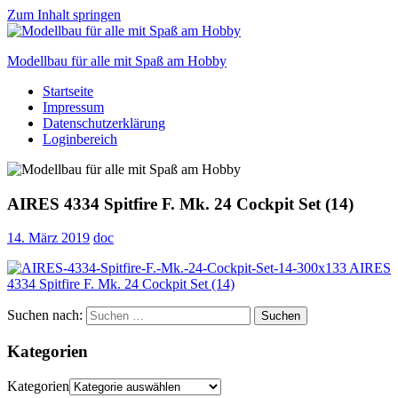
Zum Inhalt springen
Modellbau für alle mit Spaß am Hobby
Startseite
Scale
Impressum
modelling
Datenschutzerklärung
for
Loginbereich
everyone
to
enjoy
AIRES 4334 Spitfire F. Mk. 24 Cockpit Set (14)
14. März 2019
doc
Suchen nach:
Suchen
Kategorien
Kategorien