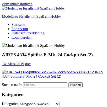
Zum Inhalt springen
Modellbau für alle mit Spaß am Hobby
Startseite
Scale
Impressum
modelling
Datenschutzerklärung
for
Loginbereich
everyone
to
enjoy
AIRES 4334 Spitfire F. Mk. 24 Cockpit Set (2)
14. März 2019
doc
Suchen nach:
Suchen
Kategorien
Kategorien