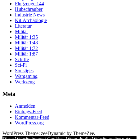
Flugzeuge 144
Hubschrauber
Industrie News
Kit-Archäologie
Literatur
Militär
Militär 1:35
Militär 1:48
Militär 1:72
Militär 1:87
Schiffe
Sci-Fi
Sonstiges
Wargaming
Werkzeug
Meta
Anmelden
Eintrags-Feed
Kommentar-Feed
WordPress.org
WordPress Theme: zeeDynamic by ThemeZee.
Diese Website benutzt Cookies. Wenn du die Website weiter nutzt,