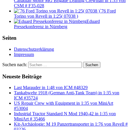
Canadian Motor MG Brigade Leaning Crewman in 1:35 von
CSM # F35-028
`76 Ford
Torino von Revell in 1:25( 07038 )
Eduard
Pressekonferenz in Nürnberg
Seiten
Datenschutzerklärung
Impressum
Suchen nach:
Suchen
Neueste Beiträge
Last Marauder in 1:48 von ICM #48329
Tankabwehr 1918 (German Anti-Tank Team) in 1:35 von
ICM #35724
US Repair Crew with Equipment in 1:35 von MiniArt
#53004
Industrial Tractor Standard N Mod 1940-42 in 1:35 von
MiniArt # 35466
Kit-Archäologie: M 19 Panzertransporter in 1:76 von Revell #
03226