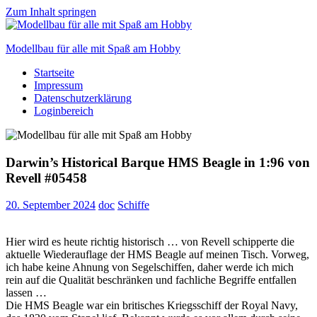
Zum Inhalt springen
Modellbau für alle mit Spaß am Hobby
Startseite
Scale
Impressum
modelling
Datenschutzerklärung
for
Loginbereich
everyone
to
enjoy
Darwin’s Historical Barque HMS Beagle in 1:96 von
Revell #05458
20. September 2024
doc
Schiffe
Hier wird es heute richtig historisch … von Revell schipperte die
aktuelle Wiederauflage der HMS Beagle auf meinen Tisch. Vorweg,
ich habe keine Ahnung von Segelschiffen, daher werde ich mich
rein auf die Qualität beschränken und fachliche Begriffe entfallen
lassen …
Die HMS Beagle war ein britisches Kriegsschiff der Royal Navy,