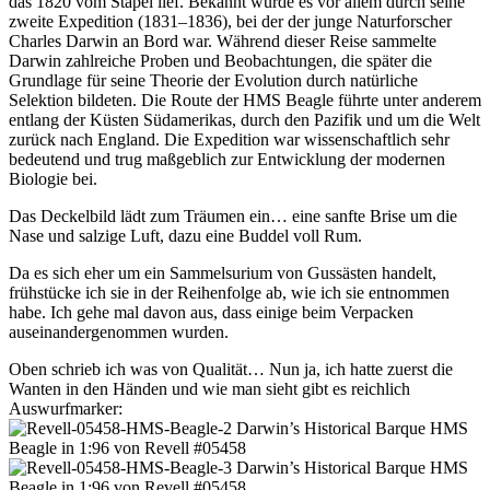
das 1820 vom Stapel lief. Bekannt wurde es vor allem durch seine
zweite Expedition (1831–1836), bei der der junge Naturforscher
Charles Darwin an Bord war. Während dieser Reise sammelte
Darwin zahlreiche Proben und Beobachtungen, die später die
Grundlage für seine Theorie der Evolution durch natürliche
Selektion bildeten. Die Route der HMS Beagle führte unter anderem
entlang der Küsten Südamerikas, durch den Pazifik und um die Welt
zurück nach England. Die Expedition war wissenschaftlich sehr
bedeutend und trug maßgeblich zur Entwicklung der modernen
Biologie bei.
Das Deckelbild lädt zum Träumen ein… eine sanfte Brise um die
Nase und salzige Luft, dazu eine Buddel voll Rum.
Da es sich eher um ein Sammelsurium von Gussästen handelt,
frühstücke ich sie in der Reihenfolge ab, wie ich sie entnommen
habe. Ich gehe mal davon aus, dass einige beim Verpacken
auseinandergenommen wurden.
Oben schrieb ich was von Qualität… Nun ja, ich hatte zuerst die
Wanten in den Händen und wie man sieht gibt es reichlich
Auswurfmarker: