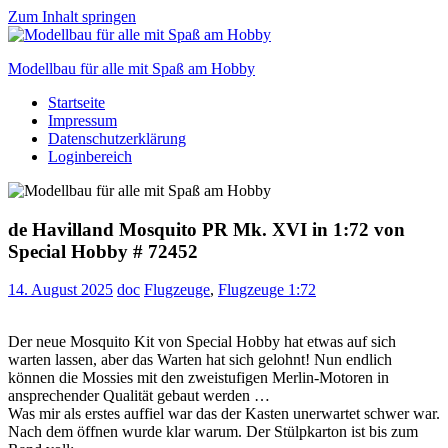
Zum Inhalt springen
Modellbau für alle mit Spaß am Hobby
Startseite
Scale
Impressum
modelling
Datenschutzerklärung
for
Loginbereich
everyone
to
enjoy
de Havilland Mosquito PR Mk. XVI in 1:72 von
Special Hobby # 72452
14. August 2025
doc
Flugzeuge
,
Flugzeuge 1:72
Der neue Mosquito Kit von Special Hobby hat etwas auf sich
warten lassen, aber das Warten hat sich gelohnt! Nun endlich
können die Mossies mit den zweistufigen Merlin-Motoren in
ansprechender Qualität gebaut werden …
Was mir als erstes auffiel war das der Kasten unerwartet schwer war.
Nach dem öffnen wurde klar warum. Der Stülpkarton ist bis zum