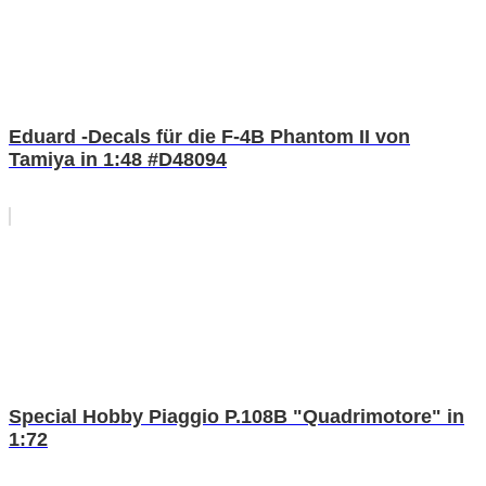
Eduard -Decals für die F-4B Phantom II von
Tamiya in 1:48 #D48094
Special Hobby Piaggio P.108B "Quadrimotore" in
1:72