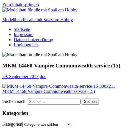
Zum Inhalt springen
Modellbau für alle mit Spaß am Hobby
Startseite
Scale
Impressum
modelling
Datenschutzerklärung
for
Loginbereich
everyone
to
enjoy
MKM 14468 Vampire Commonwealth service (15)
29. September 2017
doc
Suchen nach:
Suchen
Kategorien
Kategorien