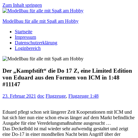
Zum Inhalt springen
Modellbau für alle mit Spaß am Hobby
Startseite
Scale
Impressum
modelling
Datenschutzerklärung
for
Loginbereich
everyone
to
enjoy
Der „Kampfstift“ die Do 17 Z, eine Limited Edition
von Eduard aus den Formen von ICM in 1:48
#11147
23. Februar 2021
doc
Flugzeuge
,
Flugzeuge 1:48
Eduard pflegt schon seit längerer Zeit Kooperationen mit ICM und
hat sich hier nun eine schon etwas länger auf dem Markt befindliche
Ausgabe für eine Veredelungsmaßnahme ausgesucht …
Das Deckelbild ist mal wieder sehr aufwendig gestaltet und zeigt
eine Do-17 in einer mondhellen Nacht beim Angriff über der