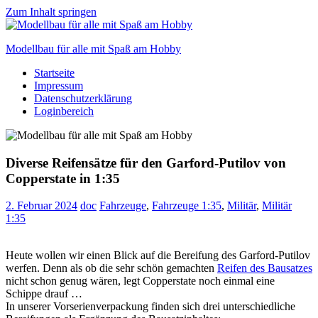
Zum Inhalt springen
Modellbau für alle mit Spaß am Hobby
Startseite
Scale
Impressum
modelling
Datenschutzerklärung
for
Loginbereich
everyone
to
enjoy
Diverse Reifensätze für den Garford-Putilov von
Copperstate in 1:35
2. Februar 2024
doc
Fahrzeuge
,
Fahrzeuge 1:35
,
Militär
,
Militär
1:35
Heute wollen wir einen Blick auf die Bereifung des Garford-Putilov
werfen. Denn als ob die sehr schön gemachten
Reifen des Bausatzes
nicht schon genug wären, legt Copperstate noch einmal eine
Schippe drauf …
In unserer Vorserienverpackung finden sich drei unterschiedliche