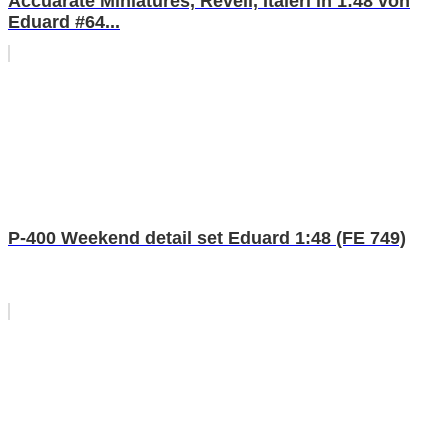
Accuarate Miniatures, Revell, Italeri in 1:48 von
Eduard #64...
P-400 Weekend detail set Eduard 1:48 (FE 749)