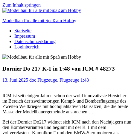
Zum Inhalt springen
Modellbau für alle mit Spaß am Hobby
Startseite
Scale
Impressum
modelling
Datenschutzerklärung
for
Loginbereich
everyone
to
enjoy
Dornier Do 217 K-1 in 1:48 von ICM # 48273
13. Juni 2025
doc
Flugzeuge
,
Flugzeuge 1:48
ICM ist seit einigen Jahren schon der wohl innovativste Hersteller
im Bereich der zweimotorigen Kampf- und Bomberflugzeuge des
Zweiten Weltkrieges mit hochqualitativen Bausätzen, die die breite
Masse der Modellbauergemeinde ansprechen …
Bei der Dornier Do217 widmet sich ICM nach den Nachtjägern nun
den Bombervarianten und beginnt mit der K-1 mit dem
vollverglasten „Kampfkopf“ und den BMW-Sternmotoren als