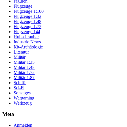
Figuren
Flugzeuge
Flugzeuge 1:100
Flugzeuge 1:32
Flugzeuge 1:48
Flugzeuge 1:72
Flugzeuge 144
Hubschrauber
Industrie News
Kit-Archäologie
Literatur
Militär
Militär 1:35
Militär 1:48
Militär 1:72
Militär 1:87
Schiffe
Sci-Fi
Sonstiges
Wargaming
Werkzeug
Meta
Anmelden