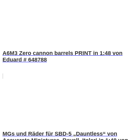
A6M3 Zero cannon barrels PRINT in 1:48 von
Eduard # 648788
MGs und Räder für SBD-5 „Dauntless“ von