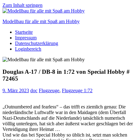
Zum Inhalt springen
Modellbau für alle mit Spaß am Hobby
Startseite
Scale
Impressum
modelling
Datenschutzerklärung
for
Loginbereich
everyone
to
enjoy
Douglas A-17 / DB-8 in 1:72 von Special Hobby #
72465
9. März 2023
doc
Flugzeuge
,
Flugzeuge 1:72
„Outnumbered and fearless“ – das trifft es ziemlich genau: Die
niederländische Luftwaffe war in den Maidagen (dem Überfall
Nazi-Deutschlands auf die Niederlande) tatsächlich numerisch
völllig unterlegen, hat sich aber äußerst wacker geschlagen bei der
Verteidigung ihrer Heimat …
Und wie das bei Special Hobby so üblich ist, setzt man solchen