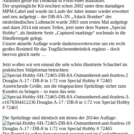
Aktionen gerne ein Denkmal in Form eines Bausatzes.
Der ursprüngliche Kit erschien schon 2002 unter dem damaligen
MPM-Label und wurde im Laufe der Jahre immer wieder erweitert
und neu aufgelegt – der DB-8A-3N „Attack Bomber“ der
niederländischen Luftmacht wurde 2003 zum ersten Mal aufgelegt
und dann 2014 mit neuen Teilen, jetzt unter dem Namen „Special
Hobby“, als limitierte Serie „Captured markings“ nochmals in die
Händlerregale gelegt.
Unsere aktuelle Auflage wurde dankenswerterweise um ein recht
großes Resinteil für das Tragflächenmittelstück ergänzt – doch
hiervon gleich mehr …
Jetzt wollen wir erst einmal die sehr schön illustrierte Schachtel im
praktischen Stülpformat betrachten:
Ausreichende Größe, um die eingepackten Spritzlinge sicher zum
Kunden zu bringen – so muss das sein:
Die Spritzlinge sind identisch mit denen der 2014er Auflage:
Der Rumpf ist außen hervorragend graviert und im Cockpitbereich