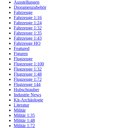
Ausstellungen
Dioramenzubehör
Fahrzeuge
Fahrzeuge 1:16
Fahrzeuge 1:24
Fahrzeuge 1:32
Fahrzeuge 1:35
Fahrzeuge 1:43
Fahrzeuge HO
Featured
Figuren
Flugzeuge
Flugzeuge 1:100
Flugzeuge 1:32
Flugzeuge 1:48
Flugzeuge 1:72
Flugzeuge 144
Hubschrauber
Industrie News
Kit-Archäologie
Literatur
Militär
Militär 1:35
Militär 1:48
Militär 1:72