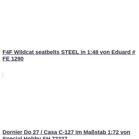
F4F Wildcat seatbelts STEEL in 1:48 von Eduard #
FE 1290
Dornier Do 27 / Casa C-127 im Maßstab 1:72 von
Special Hobby SH 72327