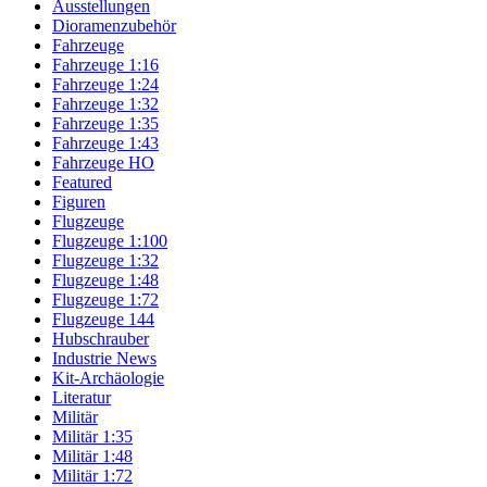
Ausstellungen
Dioramenzubehör
Fahrzeuge
Fahrzeuge 1:16
Fahrzeuge 1:24
Fahrzeuge 1:32
Fahrzeuge 1:35
Fahrzeuge 1:43
Fahrzeuge HO
Featured
Figuren
Flugzeuge
Flugzeuge 1:100
Flugzeuge 1:32
Flugzeuge 1:48
Flugzeuge 1:72
Flugzeuge 144
Hubschrauber
Industrie News
Kit-Archäologie
Literatur
Militär
Militär 1:35
Militär 1:48
Militär 1:72