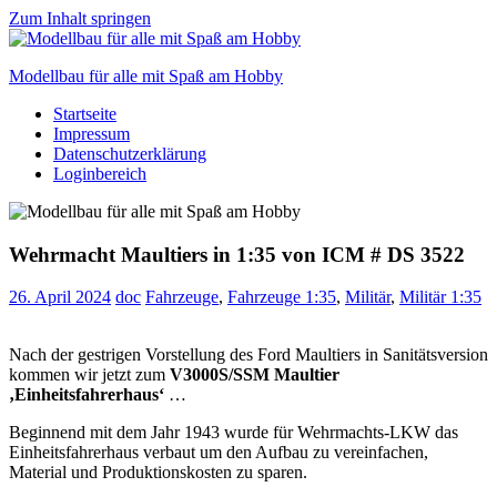
Zum Inhalt springen
Modellbau für alle mit Spaß am Hobby
Startseite
Scale
Impressum
modelling
Datenschutzerklärung
for
Loginbereich
everyone
to
enjoy
Wehrmacht Maultiers in 1:35 von ICM # DS 3522
26. April 2024
doc
Fahrzeuge
,
Fahrzeuge 1:35
,
Militär
,
Militär 1:35
Nach der gestrigen Vorstellung des Ford Maultiers in Sanitätsversion
kommen wir jetzt zum
V3000S/SSM Maultier
‚Einheitsfahrerhaus‘
…
Beginnend mit dem Jahr 1943 wurde für Wehrmachts-LKW das
Einheitsfahrerhaus verbaut um den Aufbau zu vereinfachen,
Material und Produktionskosten zu sparen.