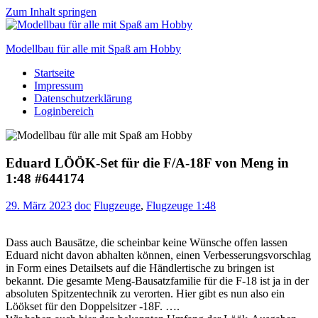
Zum Inhalt springen
Modellbau für alle mit Spaß am Hobby
Startseite
Scale
Impressum
modelling
Datenschutzerklärung
for
Loginbereich
everyone
to
enjoy
Eduard LÖÖK-Set für die F/A-18F von Meng in
1:48 #644174
29. März 2023
doc
Flugzeuge
,
Flugzeuge 1:48
Dass auch Bausätze, die scheinbar keine Wünsche offen lassen
Eduard nicht davon abhalten können, einen Verbesserungsvorschlag
in Form eines Detailsets auf die Händlertische zu bringen ist
bekannt. Die gesamte Meng-Bausatzfamilie für die F-18 ist ja in der
absoluten Spitzentechnik zu verorten. Hier gibt es nun also ein
Löökset für den Doppelsitzer -18F. ….