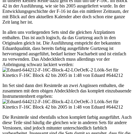
In unserer kleinen Reihe dazu geht es nun um die F-16C im Block
42 in der Ausführung, wie sie bis 2005 ausgeliefert wurde. In der
Entwicklungsgeschichte der F-16 ist das ein mittlerer Zeitraum, der
mit Blick auf den aktuellen Kalender aber doch schon eine ganze
Zeit lang her ist.
In allen uns vorliegenden Sets sind die gleichen Ätzplatinen
enthalten. Das ist auch logisch, da das Gurtzeug auch in den
Originalen gleich ist. Die Ausführung entspricht der bekannten
Eduardqualität, dass bereits farbig ausgeführte Gurtzeug ist
hervorragend ausgeführt, bedarf keiner Nacharbeit und ist einfach
zu verwenden. Das Abdeckblech muss allerdings vor der
Anbringung schwarz lackiert werden:
Im Set sind dann drei Resinteile an zwei Angüssen enthalten, die
zusammen mit dem obigen Abdeckblech das komplett einzubauende
Instrumentenbrett ergeben:
Die Resinteile sind ebenfalls schon komplett farbig ausgeführt. Auch
diese Teile sind häufig die gleichen wie in anderen Sets für andere
Versionen, sind jedoch mitunter unterschiedlich farblich
vorbearbeitet. Insgesamt sind die Sets damit so gestaltet, dass für die