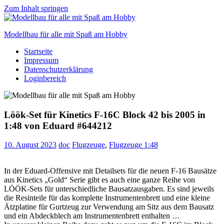
Zum Inhalt springen
Modellbau für alle mit Spaß am Hobby
Startseite
Scale
Impressum
modelling
Datenschutzerklärung
for
Loginbereich
everyone
to
enjoy
Löök-Set für Kinetics F-16C Block 42 bis 2005 in
1:48 von Eduard #644212
10. August 2023
doc
Flugzeuge
,
Flugzeuge 1:48
In der Eduard-Offensive mit Detailsets für die neuen F-16 Bausätze
aus Kinetics „Gold“ Serie gibt es auch eine ganze Reihe von
LÖÖK-Sets für unterschiedliche Bausatzausgaben. Es sind jeweils
die Resinteile für das komplette Instrumentenbrett und eine kleine
Ätzplatine für Gurtzeug zur Verwendung am Sitz aus dem Bausatz
und ein Abdeckblech am Instrumentenbrett enthalten …