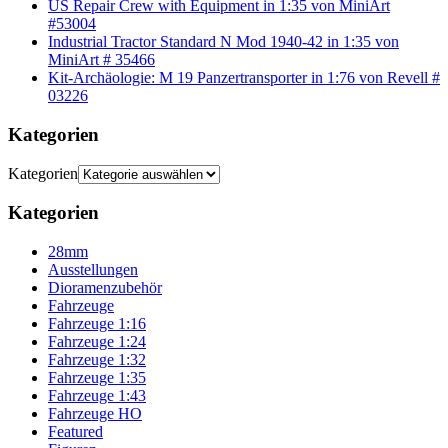
US Repair Crew with Equipment in 1:35 von MiniArt
#53004
Industrial Tractor Standard N Mod 1940-42 in 1:35 von
MiniArt # 35466
Kit-Archäologie: M 19 Panzertransporter in 1:76 von Revell #
03226
Kategorien
Kategorien
Kategorien
28mm
Ausstellungen
Dioramenzubehör
Fahrzeuge
Fahrzeuge 1:16
Fahrzeuge 1:24
Fahrzeuge 1:32
Fahrzeuge 1:35
Fahrzeuge 1:43
Fahrzeuge HO
Featured