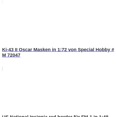
Ki-43 II Oscar Masken in 1:72 von Special Hobby #
M 72047
US National Insignia red border für FM-1 in 1:48