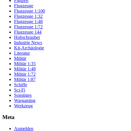
Figuren
Flugzeuge
Flugzeuge 1:100
Flugzeuge 1:32
Flugzeuge 1:48
Flugzeuge 1:72
Flugzeuge 144
Hubschrauber
Industrie News
Kit-Archäologie
Literatur
Militär
Militär 1:35
Militär 1:48
Militär 1:72
Militär 1:87
Schiffe
Sci-Fi
Sonstiges
Wargaming
Werkzeug
Meta
Anmelden