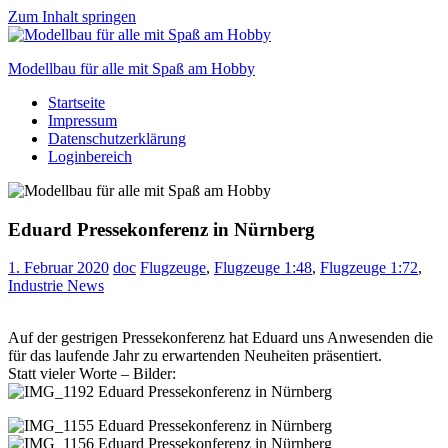
Zum Inhalt springen
Modellbau für alle mit Spaß am Hobby
Startseite
Scale
Impressum
modelling
Datenschutzerklärung
for
Loginbereich
everyone
to
enjoy
Eduard Pressekonferenz in Nürnberg
1. Februar 2020
doc
Flugzeuge
,
Flugzeuge 1:48
,
Flugzeuge 1:72
,
Industrie News
Auf der gestrigen Pressekonferenz hat Eduard uns Anwesenden die
für das laufende Jahr zu erwartenden Neuheiten präsentiert.
Statt vieler Worte – Bilder: