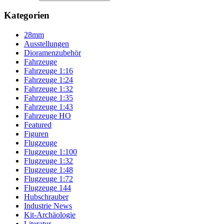
Kategorien
28mm
Ausstellungen
Dioramenzubehör
Fahrzeuge
Fahrzeuge 1:16
Fahrzeuge 1:24
Fahrzeuge 1:32
Fahrzeuge 1:35
Fahrzeuge 1:43
Fahrzeuge HO
Featured
Figuren
Flugzeuge
Flugzeuge 1:100
Flugzeuge 1:32
Flugzeuge 1:48
Flugzeuge 1:72
Flugzeuge 144
Hubschrauber
Industrie News
Kit-Archäologie
Literatur