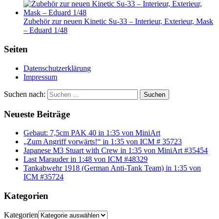
Zubehör zur neuen Kinetic Su-33 – Interieur, Exterieur, Mask
– Eduard 1/48
Seiten
Datenschutzerklärung
Impressum
Suchen nach:
Suchen
Neueste Beiträge
Gebaut: 7,5cm PAK 40 in 1:35 von MiniArt
„Zum Angriff vorwärts!“ in 1:35 von ICM # 35723
Japanese M3 Stuart with Crew in 1:35 von MiniArt #35454
Last Marauder in 1:48 von ICM #48329
Tankabwehr 1918 (German Anti-Tank Team) in 1:35 von
ICM #35724
Kategorien
Kategorien