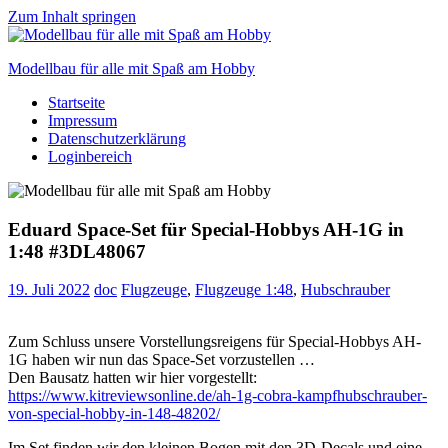
Zum Inhalt springen
Modellbau für alle mit Spaß am Hobby
Startseite
Scale
Impressum
modelling
Datenschutzerklärung
for
Loginbereich
everyone
to
enjoy
Eduard Space-Set für Special-Hobbys AH-1G in
1:48 #3DL48067
19. Juli 2022
doc
Flugzeuge
,
Flugzeuge 1:48
,
Hubschrauber
Zum Schluss unsere Vorstellungsreigens für Special-Hobbys AH-
1G haben wir nun das Space-Set vorzustellen …
Den Bausatz hatten wir hier vorgestellt:
https://www.kitreviewsonline.de/ah-1g-cobra-kampfhubschrauber-
von-special-hobby-in-148-48202/
Im Set finden wir den kleinen Bogen mit den 3D-Decals und eine