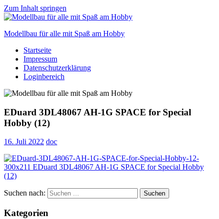
Zum Inhalt springen
Modellbau für alle mit Spaß am Hobby
Startseite
Scale
Impressum
modelling
Datenschutzerklärung
for
Loginbereich
everyone
to
enjoy
EDuard 3DL48067 AH-1G SPACE for Special
Hobby (12)
16. Juli 2022
doc
Suchen nach:
Suchen
Kategorien