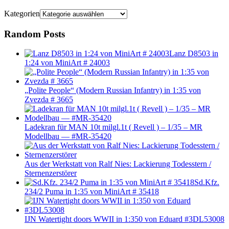
Kategorien
Random Posts
Lanz D8503 in
1:24 von MiniArt # 24003
„Polite People“ (Modern Russian Infantry) in 1:35 von
Zvezda # 3665
Ladekran für MAN 10t milgl.1t ( Revell ) – 1/35 – MR
Modellbau — #MR-35420
Aus der Werkstatt von Ralf Nies: Lackierung Todesstern /
Sternenzerstörer
Sd.Kfz.
234/2 Puma in 1:35 von MiniArt # 35418
IJN Watertight doors WWII in 1:350 von Eduard #3DL53008