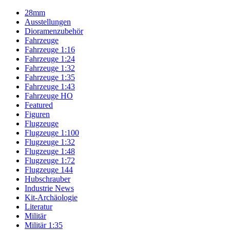
28mm
Ausstellungen
Dioramenzubehör
Fahrzeuge
Fahrzeuge 1:16
Fahrzeuge 1:24
Fahrzeuge 1:32
Fahrzeuge 1:35
Fahrzeuge 1:43
Fahrzeuge HO
Featured
Figuren
Flugzeuge
Flugzeuge 1:100
Flugzeuge 1:32
Flugzeuge 1:48
Flugzeuge 1:72
Flugzeuge 144
Hubschrauber
Industrie News
Kit-Archäologie
Literatur
Militär
Militär 1:35