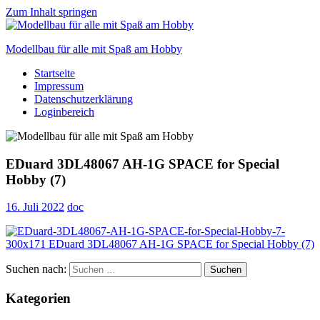
Zum Inhalt springen
Modellbau für alle mit Spaß am Hobby
Startseite
Scale
Impressum
modelling
Datenschutzerklärung
for
Loginbereich
everyone
to
enjoy
EDuard 3DL48067 AH-1G SPACE for Special
Hobby (7)
16. Juli 2022
doc
Suchen nach:
Suchen
Kategorien