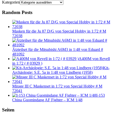
Kategorien
Random Posts
Masken für die Ju 87 D/G von Special Hobby in 1:72 # M
72038
Ätzteilset für die Mitsubishi A6M3 in 1:48 von Eduard #
481092
A400M von Revell
in 1:72 ( # 03929 )
Kit-
Archäologie: S.E. 5a in 1:48 von Lindberg (1958)
Mirage III C Maskenset in 1:72 von Special Hobby # M
72041
I-153
China Guomindang AF Fighter – ICM 1/48
Seiten