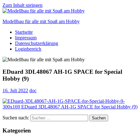
Zum Inhalt springen
Modellbau für alle mit Spaß am Hobby
Startseite
Scale
Impressum
modelling
Datenschutzerklärung
for
Loginbereich
everyone
to
enjoy
EDuard 3DL48067 AH-1G SPACE for Special
Hobby (9)
16. Juli 2022
doc
Suchen nach:
Suchen
Kategorien