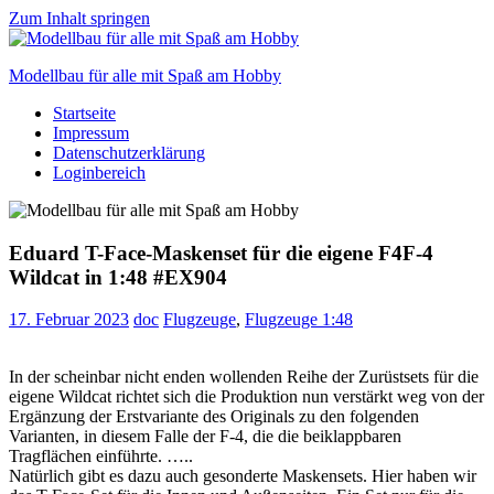
Zum Inhalt springen
Modellbau für alle mit Spaß am Hobby
Startseite
Scale
Impressum
modelling
Datenschutzerklärung
for
Loginbereich
everyone
to
enjoy
Eduard T-Face-Maskenset für die eigene F4F-4
Wildcat in 1:48 #EX904
17. Februar 2023
doc
Flugzeuge
,
Flugzeuge 1:48
In der scheinbar nicht enden wollenden Reihe der Zurüstsets für die
eigene Wildcat richtet sich die Produktion nun verstärkt weg von der
Ergänzung der Erstvariante des Originals zu den folgenden
Varianten, in diesem Falle der F-4, die die beiklappbaren
Tragflächen einführte. …..
Natürlich gibt es dazu auch gesonderte Maskensets. Hier haben wir